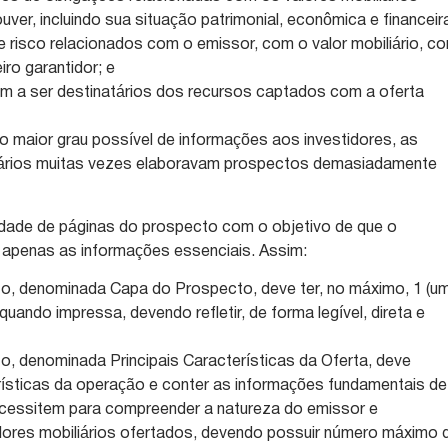
uver, incluindo sua situação patrimonial, econômica e financeir
de risco relacionados com o emissor, com o valor mobiliário, c
iro garantidor; e
am a ser destinatários dos recursos captados com a oferta
o maior grau possível de informações aos investidores, as
iários muitas vezes elaboravam prospectos demasiadamente
idade de páginas do prospecto com o objetivo de que o
 apenas as informações essenciais. Assim:
o, denominada Capa do Prospecto, deve ter, no máximo, 1 (u
uando impressa, devendo refletir, de forma legível, direta e
o, denominada Principais Características da Oferta, deve
rísticas da operação e conter as informações fundamentais de
ecessitem para compreender a natureza do emissor e
alores mobiliários ofertados, devendo possuir número máximo 