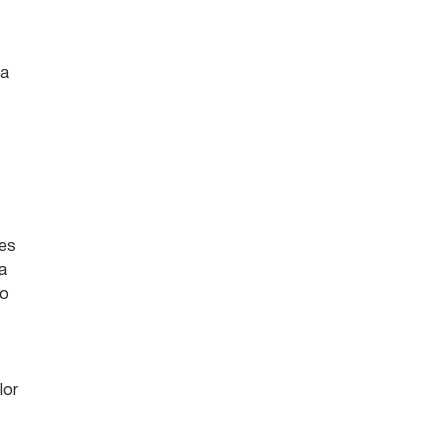
 a
res
 a
no
lor