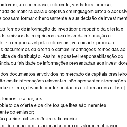
 informação necessária, suficiente, verdadeira, precisa,
tada de maneira clara e objetiva em linguagem direta e acessív
s possam formar criteriosamente a sua decisão de investimen
is fontes de informação do investidor a respeito da oferta e
s do emissor de cumprir com seu dever de informação ao
te é o responsável pela suficiência, veracidade, precisão,
dos documentos da oferta e demais informações fornecidas ao
lica de distribuição. Assim, é possível responsabilização do
ência ou falsidade de informações presentadas aos investidor
dos documentos envolvidos no mercado de capitais brasileiro
o omitir informações relevantes, não apresentar informações
duzir a erro, devendo conter os dados e informações sobre: ]
us termos e condições;
objeto da oferta e os direitos que lhes são inerentes;
rente do emissor;
ão patrimonial, econômica e financeira;
res de obrigações relacionadas com os valores mobiliários