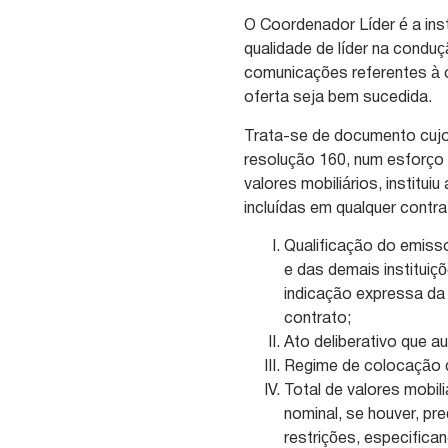
O Coordenador Líder é a ins
qualidade de líder na condu
comunicações referentes à o
oferta seja bem sucedida.
Trata-se de documento cujo
resolução 160, num esforço
valores mobiliários, institu
incluídas em qualquer contra
Qualificação do emiss
e das demais instituiç
indicação expressa da
contrato;
Ato deliberativo que a
Regime de colocação d
Total de valores mobil
nominal, se houver, pr
restrições, especifica