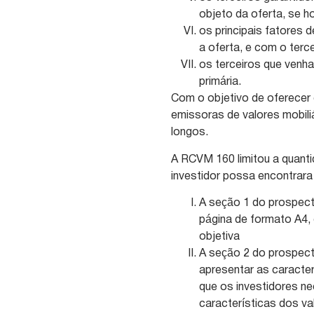
objeto da oferta, se ho
os principais fatores 
a oferta, e com o terce
os terceiros que venh
primária.
Com o objetivo de oferecer 
emissoras de valores mobil
longos.
A RCVM 160 limitou a quant
investidor possa encontrara
A seção 1 do prospect
página de formato A4, q
objetiva
A seção 2 do prospect
apresentar as caracte
que os investidores n
características dos v