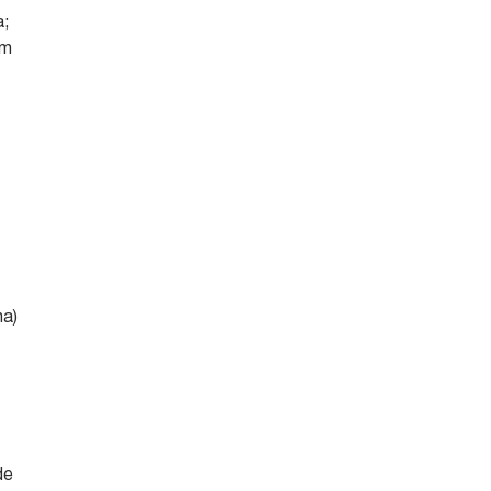
a;
om
ma)
de