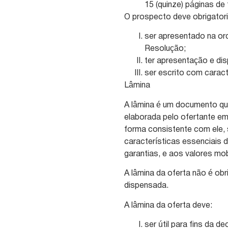
15 (quinze) páginas d
O prospecto deve obrigator
ser apresentado na or
Resolução;
ter apresentação e disp
ser escrito com caract
Lâmina
A lâmina é um documento qu
elaborada pelo ofertante e
forma consistente com ele, 
características essenciais 
garantias, e aos valores mob
A lâmina da oferta não é ob
dispensada.
A lâmina da oferta deve:
ser útil para fins da d