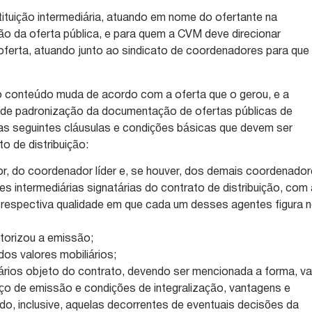
tituição intermediária, atuando em nome do ofertante na
ção da oferta pública, e para quem a CVM deve direcionar
ferta, atuando junto ao sindicato de coordenadores para que
 conteúdo muda de acordo com a oferta que o gerou, e a
 de padronização da documentação de ofertas públicas de
iu as seguintes cláusulas e condições básicas que devem ser
to de distribuição:
or, do coordenador líder e, se houver, dos demais coordenado
ões intermediárias signatárias do contrato de distribuição, com
 respectiva qualidade em que cada um desses agentes figura 
utorizou a emissão;
os valores mobiliários;
iários objeto do contrato, devendo ser mencionada a forma, va
eço de emissão e condições de integralização, vantagens e
ndo, inclusive, aquelas decorrentes de eventuais decisões da