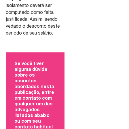
isolamento deverá ser
computado como falta
justificada. Assim, sendo
vedado o desconto deste
período de seu salário.
Se você tiver
alguma dúvida
sobre os
assuntos
abordados nesta
publicação, entre
em contato com
qualquer um dos
advogados
listados abaixo
ou com seu
contato habitual