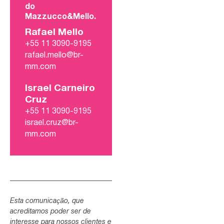
do
Mazzucco&Mello.
Rafael Mello
+55 11 3090-9195
rafael.mello@br-
mm.com
Israel Carneiro
Cruz
+55 11 3090-9195
israel.cruz@br-
mm.com
Esta comunicação, que
acreditamos poder ser de
interesse para nossos clientes e