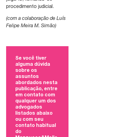
procedimento judicial.
(com a colaboração de Luís
Felipe Meira M. Simão)
Se você tiver
alguma dúvida
sobre os
assuntos
abordados nesta
publicação, entre
em contato com
qualquer um dos
advogados
listados abaixo
ou com seu
contato habitual
do