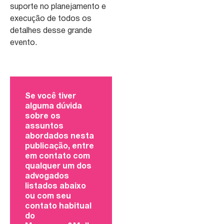
suporte no planejamento e
execução de todos os
detalhes desse grande
evento.
Se você tiver
alguma dúvida
sobre os
assuntos
abordados nesta
publicação, entre
em contato com
qualquer um dos
advogados
listados abaixo
ou com seu
contato habitual
do