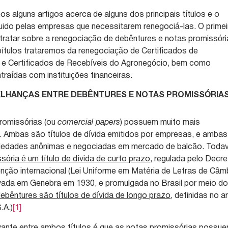
s alguns artigos acerca de alguns dos principais títulos e o
uido pelas empresas que necessitarem renegociá-las. O primei
rá tratar sobre a renegociação de debêntures e notas promissóri
ítulos trataremos da renegociação de Certificados de
I) e Certificados de Recebíveis do Agronegócio, bem como
raídas com instituições financeiras.
ELHANÇAS ENTRE DEBÊNTURES E NOTAS PROMISSÓRIA
romissórias (ou
comercial papers
) possuem muito mais
. Ambas são títulos de dívida emitidos por empresas, e ambas
iedades anônimas e negociadas em mercado de balcão. Todav
ória é um título de dívida de curto prazo
, regulada pelo Decr
ção internacional (Lei Uniforme em Matéria de Letras de Câm
vada em Genebra em 1930, e promulgada no Brasil por meio d
ebêntures são títulos de dívida de longo prazo
, definidas no ar
.A.)
[1]
levante entre ambos títulos é que as notas promissórias possu