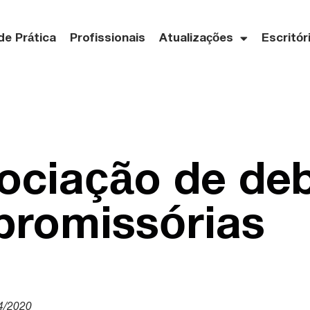
de Prática
Profissionais
Atualizações
Escritór
ociação de deb
promissórias
4/2020