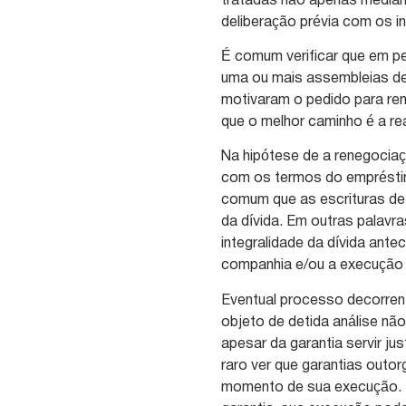
tratadas não apenas mediant
deliberação prévia com os i
É comum verificar que em p
uma ou mais assembleias de
motivaram o pedido para r
que o melhor caminho é a r
Na hipótese de a renegociaç
com os termos do empréstim
comum que as escrituras de
da dívida. Em outras palavr
integralidade da dívida ant
companhia e/ou a execução 
Eventual processo decorren
objeto de detida análise nã
apesar da garantia servir j
raro ver que garantias out
momento de sua execução. Is