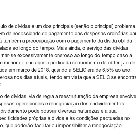
lo de dívidas é um dos principais (senão o principal) problema
ém da necessidade de pagamento das despesas ordinárias pa
há também a preocupação com o pagamento da dívida obtida
celada ao longo do tempo. Mais ainda, o serviço das dívidas
ornar-se excessivamente oneroso ao longo do tempo caso a
-se menor do que aquela praticada no momento da obtenção da
btida em março de 2018, quando a SELIC era de 6,5% ao ano,
rosa nos dias atuais, tendo em vista que a SELIC se encontr
o.
o de dívidas, via de regra a reestruturação da empresa envolv
spesas operacionais e renegociação dos endividamentos
endividamento pode possuir diversas naturezas e a sua
ecificidades próprias à dívida e às condições pactuadas no
 que poderão facilitar ou impossibilitar a renegociação