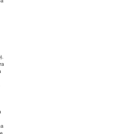
sa
).
ra
a
e
a
sa
te