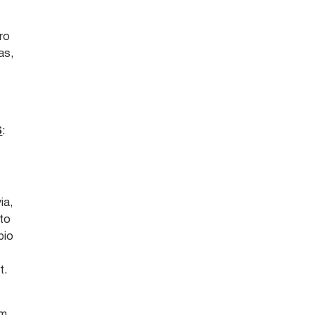
ro
as,
S
:
ia,
eto
bio
o
t.
em