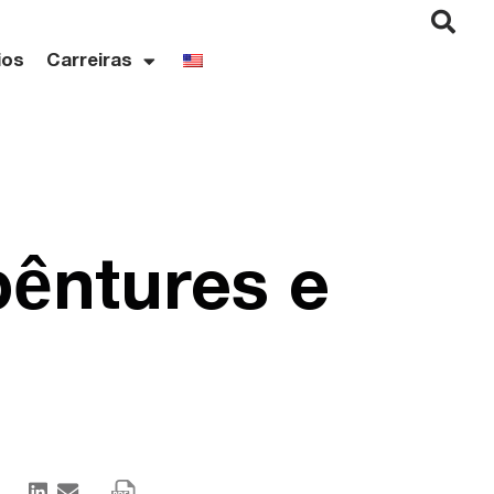
ios
Carreiras
êntures e