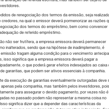
e alteração de referida escritura, mas também ser objeto de
nvestidores.
edidos de renegociação dos termos da emissão, seja realizad
 credores, na qual o emissor deverá pormenorizar as razões 
enegociação dos termos do empréstimo, bem como convencer
eadequação de referido empréstimo.
ão não ser frutífera, a empresa emissora deverá permanecer
o inalterados, sendo que na hipótese de inadimplemento, é
 emissão tragam alguma condição para o vencimento antecip
as, isso significa que a empresa emissora deverá pagar a
ecipadamente, o que poderá gerar efeitos indesejados ao caixa
de garantias, que podem ser ativos essenciais à companhia.
te da execução de garantias eventualmente outorgadas deve 
o apenas pela companhia, mas também pelos investidores, poi
ustamente para assegurar o devido pagamento, por vezes não é
orgadas no passado podem não representar a mesma coisa no
so significa dizer que a depender das características da