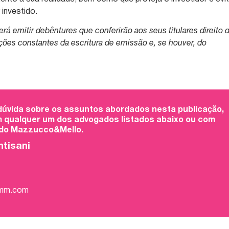
 investido.
á emitir debêntures que conferirão aos seus titulares direito 
ições constantes da escritura de emissão e, se houver, do
 dúvida sobre os assuntos abordados nesta publicação,
 qualquer um dos advogados listados abaixo ou com
 do Mazzucco&Mello.
ntisani
-mm.com