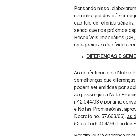
Pensando nisso, elaboraremo
caminho que deverá ser seg
capítulo de referida série i
sendo que nos próximos cap
Recebíveis Imobiliários (CR
renegociação de dívidas cont
DIFERENÇAS E SEM
As debêntures e as Notas P
semelhanças que diferenças
podem ser emitidas por soc
ao passo que a Nota Promiss
o
n
2.044/08 e por uma conven
e Notas Promissórias, apro
Decreto no. 57.663/66),
as d
52 da Lei 6.404/76 (Lei das S
Por fim, outra diferença re