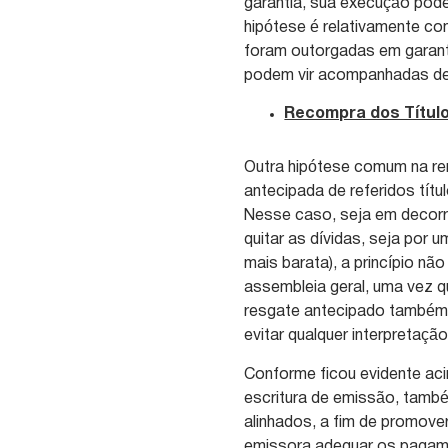
garantia, sua execução pode
hipótese é relativamente c
foram outorgadas em garan
podem vir acompanhadas d
Recompra dos Títul
Outra hipótese comum na re
antecipada de referidos tít
Nesse caso, seja em decorrê
quitar as dívidas, seja por 
mais barata), a princípio n
assembleia geral, uma vez q
resgate antecipado também 
evitar qualquer interpretaçã
Conforme ficou evidente aci
escritura de emissão, tamb
alinhados, a fim de promove
emissora adequar os pagamen