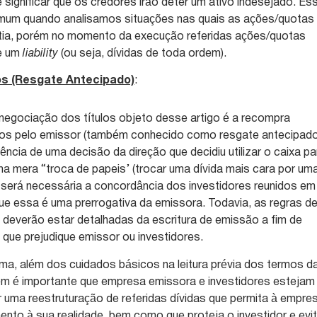
 significar que os credores irão deter um ativo indesejado. Es
omum quando analisamos situações nas quais as ações/quotas
tia, porém no momento da execução referidas ações/quotas
e um
liability
(ou seja, dívidas de toda ordem).
os (Resgate Antecipado)
:
negociação dos títulos objeto desse artigo é a recompra
ulos pelo emissor (também conhecido como resgate antecipado
ncia de uma decisão da direção que decidiu utilizar o caixa pa
uma mera “troca de papeis’ (trocar uma dívida mais cara por um
ão será necessária a concordância dos investidores reunidos em
ue essa é uma prerrogativa da emissora. Todavia, as regras d
deverão estar detalhadas da escritura de emissão a fim de
o que prejudique emissor ou investidores.
ma, além dos cuidados básicos na leitura prévia dos termos d
ém é importante que empresa emissora e investidores estejam
r uma reestruturação de referidas dívidas que permita à empre
to à sua realidade, bem como que proteja o investidor e evi