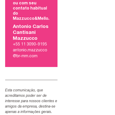
ou com seu
contato habitual
do
Mazzucco&Mello.
Antonio Carlos
Cantisani
Mazzucco
+55 11 3090-9195
antonio.mazzucco
@br-mm.com
Esta comunicação, que
acreditamos poder ser de
interesse para nossos clientes e
amigos da empresa, destina-se
apenas a informações gerais.