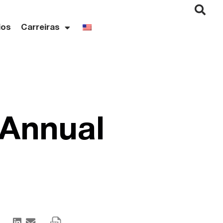
ios
Carreiras
 Annual