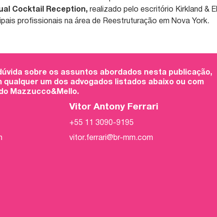
al Cocktail Reception,
realizado pelo escritório Kirkland & El
ipais profissionais na área de Reestruturação em Nova York.
 dúvida sobre os assuntos abordados nesta publicação,
 qualquer um dos advogados listados abaixo ou com
 do Mazzucco&Mello.
Vitor Antony Ferrari
+55 11 3090-9195
m
vitor.ferrari@br-mm.com
m