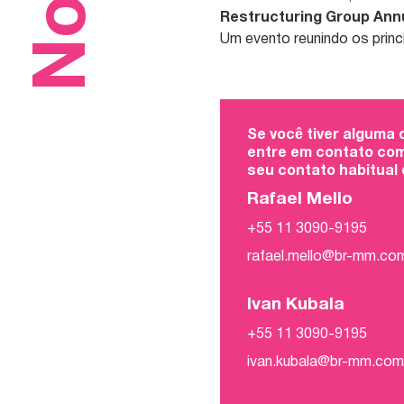
Restructuring Group Annu
Um evento reunindo os princ
Se você tiver alguma
entre em contato com
seu contato habitual
Rafael Mello
+55 11 3090-9195
rafael.mello@br-mm.co
Ivan Kubala
+55 11 3090-9195
ivan.kubala@br-mm.co