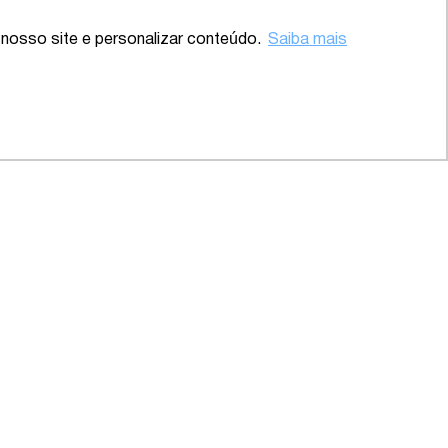
nosso site e personalizar conteúdo.
Saiba mais
Voltar ao topo
00
Best Lawyers