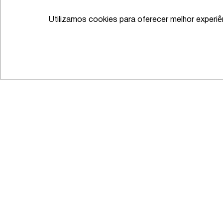
Utilizamos cookies para oferecer melhor experi
Dispute Resolution: Firms to
La
Watch