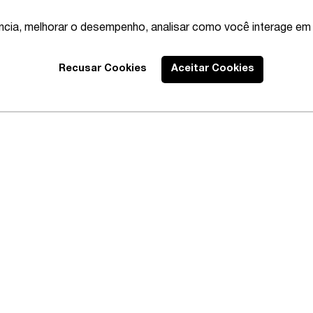
ência, melhorar o desempenho, analisar como você interage em 
Recusar Cookies
Aceitar Cookies
bor & Employment: Labor
IFLR 10
litigation