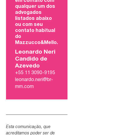
em contato com
qualquer um dos
advogados
listados abaixo
ou com seu
contato habitual
do
Mazzucco&Mello.
Leonardo Neri
Candido de
Azevedo
+55 11 3090-9195
leonardo.neri@br-
mm.com
Esta comunicação, que
acreditamos poder ser de