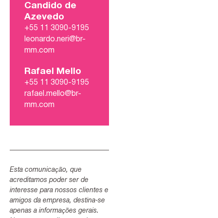
Candido de
Azevedo
+55 11 3090-9195
leonardo.neri@br-
mm.com
Rafael Mello
+55 11 3090-9195
rafael.mello@br-
mm.com
Esta comunicação, que
acreditamos poder ser de
interesse para nossos clientes e
amigos da empresa, destina-se
apenas a informações gerais.