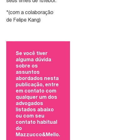
seus times de futebol.
*(com a colaboração
de Felipe Kang)
Se você tiver
alguma dúvida
sobre os
assuntos
abordados nesta
publicação, entre
em contato com
qualquer um dos
advogados
listados abaixo
ou com seu
contato habitual
do
Mazzucco&Mello.