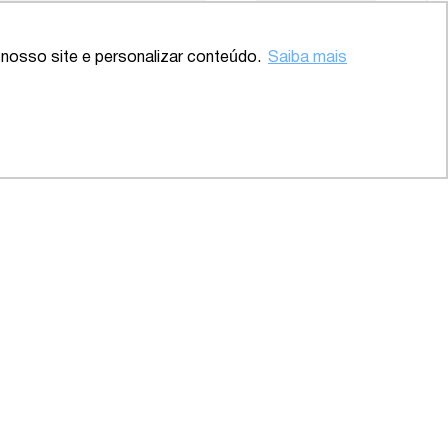
nosso site e personalizar conteúdo.
Saiba mais
 – SP
2020 – Abrangente – Setor
Saúde
INSCREVA-SE
de Privacidade
Receba atualizações
de Cookies
e Responsabilidade