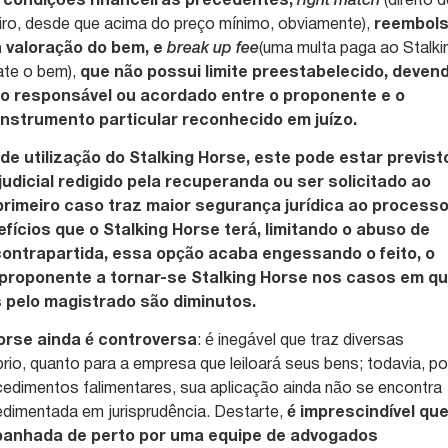
condições financeiras precedentes,
right match
(direito 
ceiro, desde que acima do preço mínimo, obviamente),
reembol
 valoração do bem, e
break up fee
(uma multa paga ao Stalki
ate o bem),
que não possui limite preestabelecido, deven
do responsável ou acordado entre o proponente e o
 instrumento particular reconhecido em juízo.
e utilização do Stalking Horse, este pode estar previst
udicial redigido pela recuperanda ou ser solicitado ao
primeiro caso traz maior segurança jurídica ao processo
efícios que o Stalking Horse terá, limitando o abuso de
contrapartida, essa opção acaba engessando o feito, o
 proponente a tornar-se Stalking Horse nos casos em q
 pelo magistrado são diminutos.
Horse ainda é controversa
: é inegável que traz diversas
rio, quanto para a empresa que leiloará seus bens; todavia, po
ocedimentos falimentares, sua aplicação ainda não se encontra
edimentada em jurisprudência. Destarte,
é imprescindível qu
mpanhada de perto por uma equipe de advogados