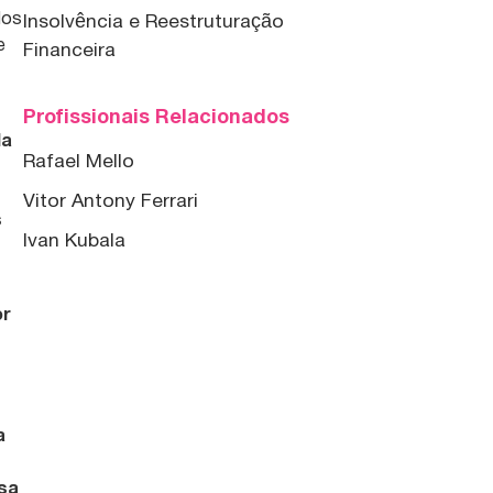
dos
Insolvência e Reestruturação
e
Financeira
Profissionais Relacionados
da
Rafael Mello
Vitor Antony Ferrari
s
Ivan Kubala
or
u
a
isa