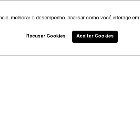
ência, melhorar o desempenho, analisar como você interage em 
Recusar Cookies
Aceitar Cookies
Best Lawyers
2020 – Abrangente
EXPLORE
CONECTE-SE
AVISOS
Profissionais
Instagram
Política 
Áreas de Prática
Linkedin
Política 
Publicações
Isenção d