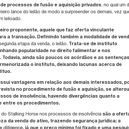
 de processos de fusão e aquisição privados
, no qual um 
imeiro lance do leilão de modo a surpreender os demais, vez qu
m leiloado.
eiro proponente, aquele que faz oferta vinculante
ara a transação. Definindo também a modalidade de ven
 segunda etapa da venda, o leilão.
Trata-se de instituto
nhando popularidade no direito falimentar e nos
. Todavia, ainda são poucos os acórdãos e as sentença
menorizada o instituto, deixando lacunas acerca de
ituo.
ossui vantagens em relação aos demais interessados, p
 prevista no procedimento de fusão e aquisição, se altero
essos de insolvência, havendo divergências quanto a
e entre os procedimentos.
o do Stalking Horse nos processos de insolvência
são a ofert
eza da venda do ativo, trazendo segurança jurídica; a
e diligence
, já que o preço mínimo foi fixado e uma pesqu