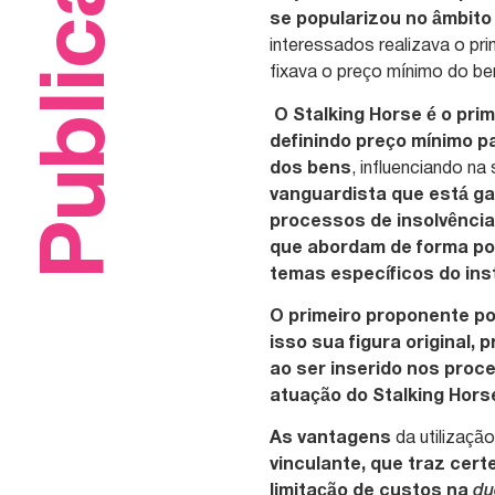
Publicações
se popularizou no âmbito
interessados realizava o pr
fixava o preço mínimo do be
O Stalking Horse é o prim
definindo preço mínimo p
dos bens
, influenciando na
vanguardista que está ga
processos de insolvência
que abordam de forma por
temas específicos do inst
O primeiro proponente p
isso sua figura original,
ao ser inserido nos proc
atuação do Stalking Hors
As vantagens
da utilizaçã
vinculante, que traz cert
limitação de custos na
du