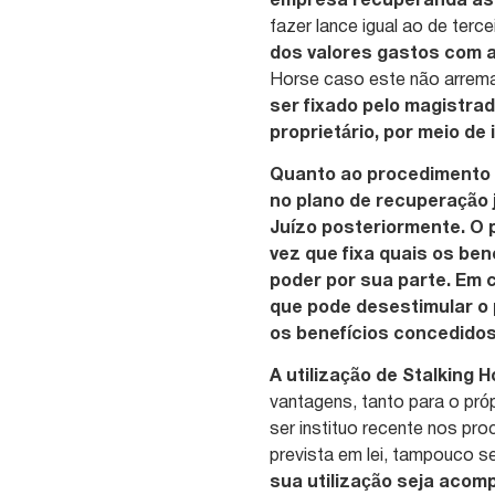
empresa recuperanda as 
fazer lance igual ao de ter
dos valores gastos com a
Horse caso este não arrem
ser fixado pelo magistra
proprietário, por meio de
Quanto ao procedimento d
no plano de recuperação j
Juízo posteriormente. O 
vez que fixa quais os ben
poder por sua parte. Em 
que pode desestimular o
os benefícios concedidos
A utilização de Stalking 
vantagens, tanto para o próp
ser instituo recente nos pr
prevista em lei, tampouco s
sua utilização seja aco