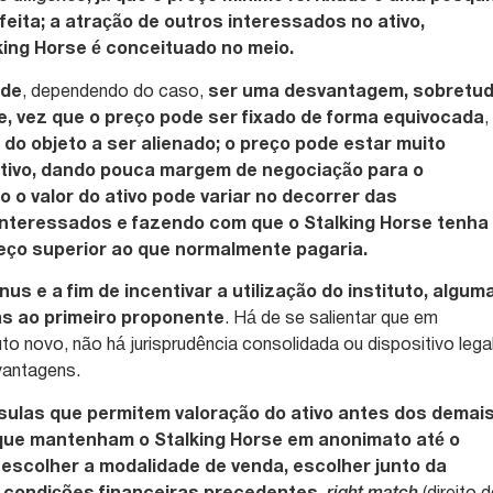
 feita; a atração de outros interessados no ativo,
ing Horse é conceituado no meio.
ode
, dependendo do caso,
ser uma desvantagem, sobretu
e, vez que o preço pode ser fixado de forma equivocada
,
e do objeto a ser alienado; o preço pode estar muito
 ativo, dando pouca margem de negociação para o
 o valor do ativo pode variar no decorrer das
interessados e fazendo com que o Stalking Horse tenha
reço superior ao que normalmente pagaria.
s e a fim de incentivar a utilização do instituto, algum
s ao primeiro proponente
. Há de se salientar que em
uto novo, não há jurisprudência consolidada ou dispositivo lega
 vantagens.
sulas que permitem valoração do ativo antes dos demai
 que mantenham o Stalking Horse em anonimato até o
scolher a modalidade de venda, escolher junto da