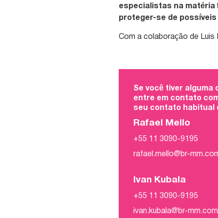
especialistas na matéria 
proteger-se de possíveis
Com a colaboração de Luis 
Se você tiver alguma
entre em contato com
seu contato habitual
Rafael Mello
+55 11 3090-9195
rafael.mello@br-mm.co
Ivan Kubala
+55 11 3090-9195
ivan.kubala@br-mm.co