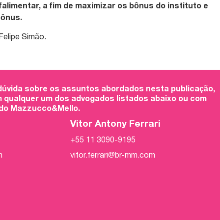
falimentar, a fim de maximizar os bônus do instituto e
 ônus.
Felipe Simão.
 dúvida sobre os assuntos abordados nesta publicação,
 qualquer um dos advogados listados abaixo ou com
 do Mazzucco&Mello.
Vitor Antony Ferrari
+55 11 3090-9195
m
vitor.ferrari@br-mm.com
m