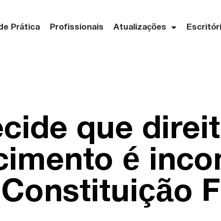
de Prática
Profissionais
Atualizações
Escritór
cide que direi
imento é inco
Constituição F