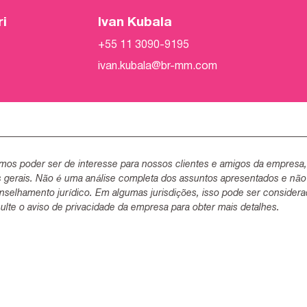
ri
Ivan Kubala
+55 11 3090-9195
ivan.kubala@br-mm.com
mos poder ser de interesse para nossos clientes e amigos da empresa
s gerais. Não é uma análise completa dos assuntos apresentados e não
selhamento jurídico. Em algumas jurisdições, isso pode ser consider
lte o aviso de privacidade da empresa para obter mais detalhes.