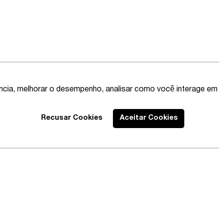
ência, melhorar o desempenho, analisar como você interage em 
Recusar Cookies
Aceitar Cookies
Best Lawyers
2020 – Abrangente