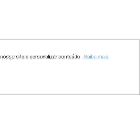
Voltar ao topo
nosso site e personalizar conteúdo.
Saiba mais
 – SP
2020 – Abrangente – Setor
Saúde