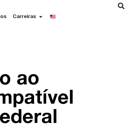
ios
Carreiras
to ao
mpatível
ederal