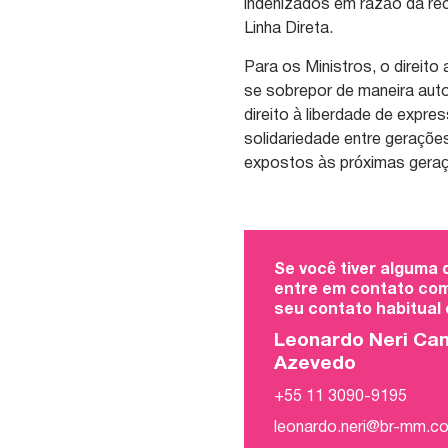
indenizados em razão da re
Linha Direta.
Para os Ministros, o direit
se sobrepor de maneira aut
direito à liberdade de expres
solidariedade entre geraçõe
expostos às próximas gera
Se você tiver alguma
entre em contato com
seu contato habitual
Leonardo Neri Ca
Azevedo
+55 11 3090-9195
leonardo.neri@br-mm.c