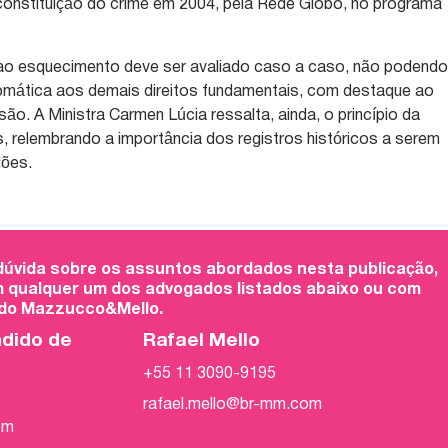
constituição do crime em 2004, pela Rede Globo, no programa
o ao esquecimento deve ser avaliado caso a caso, não podend
omática aos demais direitos fundamentais, com destaque ao
são. A Ministra Carmen Lúcia ressalta, ainda, o princípio da
s, relembrando a importância dos registros históricos a serem
ções.
 dúvida sobre os assuntos abordados nesta publicação,
 qualquer um dos advogados listados abaixo ou com
 do Mazzucco&Mello.
ndido de
Rafael Mello
+55 11 3090-9195
rafael.mello@br-mm.com
om