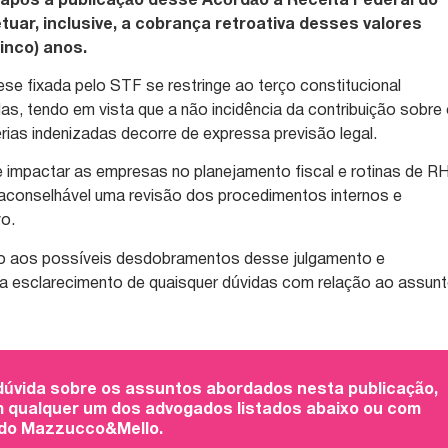
 após a publicação desse Acórdão a Receita Federal do
etuar, inclusive, a cobrança retroativa desses valores
cinco) anos.
ese fixada pelo STF se restringe ao terço constitucional
as, tendo em vista que a não incidência da contribuição sobre
érias indenizadas decorre de expressa previsão legal.
e impactar as empresas no planejamento fiscal e rotinas de R
aconselhável uma revisão dos procedimentos internos e
vo.
to aos possíveis desdobramentos desse julgamento e
a esclarecimento de quaisquer dúvidas com relação ao assunt
 dúvida sobre os assuntos abordados nesta publicação,
 qualquer um dos advogados listados abaixo ou com
 do Mazzucco&Mello.