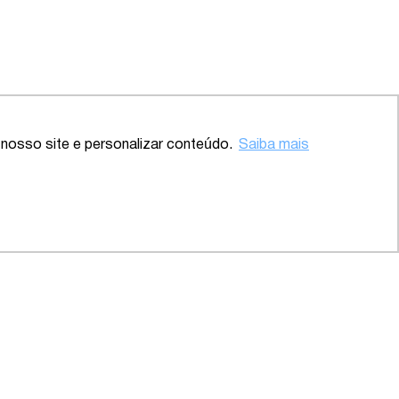
Voltar ao topo
nosso site e personalizar conteúdo.
Saiba mais
 – SP
2020 – Abrangente – Setor
Saúde