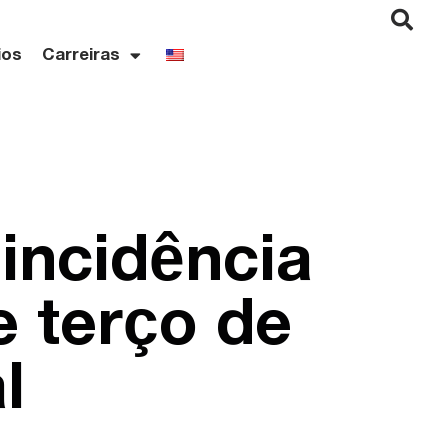
ios
Carreiras
incidência
e terço de
l