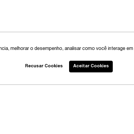
ência, melhorar o desempenho, analisar como você interage em 
Recusar Cookies
Aceitar Cookies
Best Lawyers
2020 – Abrangente