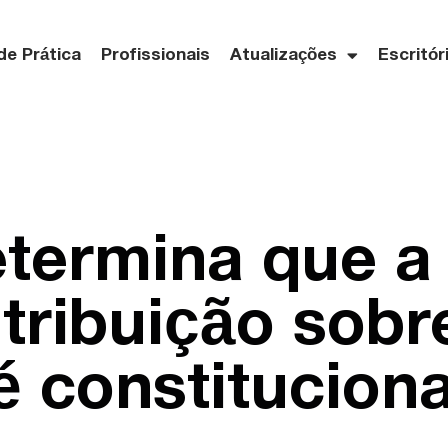
de Prática
Profissionais
Atualizações
Escritór
termina que a 
tribuição sobr
 é constituciona