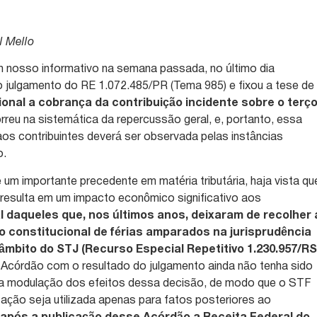
l Mello
 nosso informativo na semana passada, no último dia
 julgamento do RE 1.072.485/PR (Tema 985) e fixou a tese de
cional a cobrança da contribuição incidente sobre o terç
reu na sistemática da repercussão geral, e, portanto, essa
aos contribuintes deverá ser observada pelas instâncias
o.
 um importante precedente em matéria tributária, haja vista qu
resulta em um impacto econômico significativo aos
l daqueles que, nos últimos anos, deixaram de recolher 
ço constitucional de férias amparados na jurisprudência
âmbito do STJ (Recurso Especial Repetitivo 1.230.957/RS
Acórdão com o resultado do julgamento ainda não tenha sido
 a modulação dos efeitos dessa decisão, de modo que o STF
tação seja utilizada apenas para fatos posteriores ao