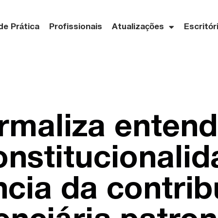
de Prática
Profissionais
Atualizações
Escritór
rmaliza enten
onstitucionali
ncia da contri