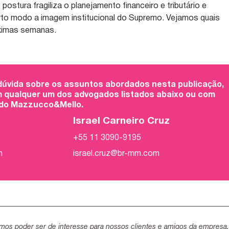
postura fragiliza o planejamento financeiro e tributário e
certo modo a imagem institucional do Supremo. Vejamos quais
óximas semanas.
 dúvida sobre os assuntos abordados nesta publicação,
 qualquer um dos advogados listados abaixo ou com
 do Mazzucco&Mello.
Israel Carneiro Cruz
+55 11 3090-9195
m
israel.cruz@br-mm.com
mos poder ser de interesse para nossos clientes e amigos da empresa