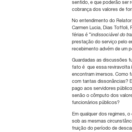
sentido, e que poderão ser
cobrança dos valores de fo
No entendimento do Relator,
Carmen Lucia, Dias Toffoli
férias é “
indissociável do tr
prestação do serviço pelo e
recebimento advém de um pe
Guardadas as discussões fu
fato é que essa reviravolta i
encontram imersos. Como fa
com tantas dissonâncias? Em
pago aos servidores público
senão o cômputo dos valores
funcionários públicos?
Em qualquer dos regimes, o 
sob as mesmas circunstânc
fruição do período de desca