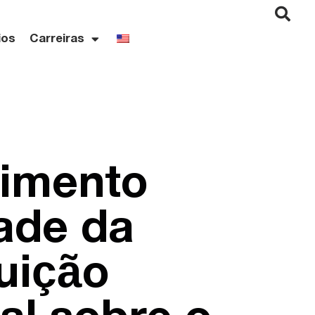
ios
Carreiras
dimento
dade da
buição