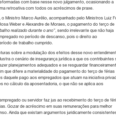
 reformadas com base nesse novo julgamento, ocasionando a
rma retroativa com todos os acréscimos de praxe.
 o Ministro Marco Aurélio, acompanhado pelo Ministros Luiz F
, Rosa Weber e Alexandre de Moraes, o pagamento do terço de
abalho realizado durante o ano”
, sendo irrelevante que não haja
mpregado no período de descanso, pois o direito ao
ríodo de trabalho cumprido.
turas sobre a modulação dos efeitos desse novo entendimen
lustra o cenário de insegurança jurídica a que os contribuintes
zer planejamentos adequados e se resguardar financeiramen
 que difere a materialidade do pagamento do terço de férias
s daquele pago aos empregados que atuam na iniciativa priva
 no cálculo da aposentadoria, o que não se aplica aos
empregado ou servidor faz jus ao recebimento do terço de fér
ias. Gozar de acréscimo em suas remunerações para melhor
nso. Ainda que existam argumentos juridicamente consistente