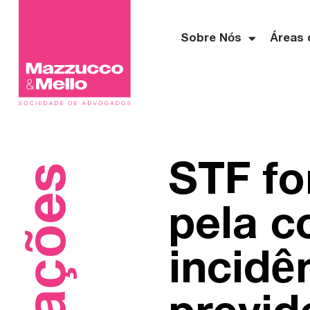
Sobre Nós
Áreas 
STF fo
pela c
incidê