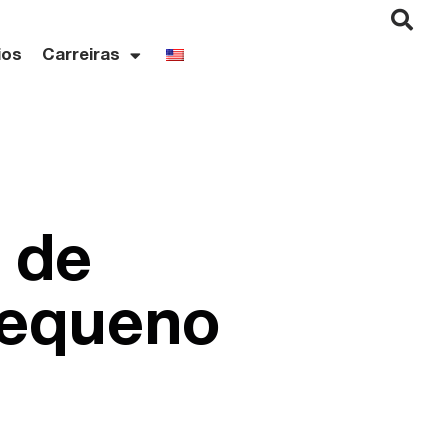
ios
Carreiras
 de
pequeno