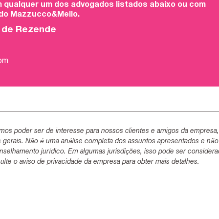
 qualquer um dos advogados listados abaixo ou com
 do Mazzucco&Mello.
o de Rezende
com
mos poder ser de interesse para nossos clientes e amigos da empresa
s gerais. Não é uma análise completa dos assuntos apresentados e não
selhamento jurídico. Em algumas jurisdições, isso pode ser consider
lte o aviso de privacidade da empresa para obter mais detalhes.