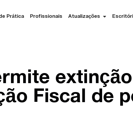
de Prática
Profissionais
Atualizações
Escritór
rmite extinção
ão Fiscal de 