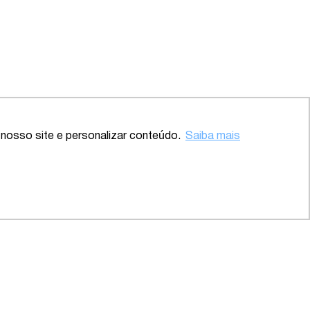
Voltar ao topo
nosso site e personalizar conteúdo.
Saiba mais
te – SP
2020 – Abrangente – Setor
Saúde