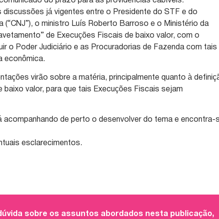
 comunicado do prazo para as providências cabíveis.
s discussões já vigentes entre o Presidente do STF e do
 (“CNJ”), o ministro Luís Roberto Barroso e o Ministério da
avetamento” de Execuções Fiscais de baixo valor, com o
ruir o Poder Judiciário e as Procuradorias de Fazenda com tais
ia econômica.
ntações virão sobre a matéria, principalmente quanto à definiç
e baixo valor, para que tais Execuções Fiscais sejam
á acompanhando de perto o desenvolver do tema e encontra-
ntuais esclarecimentos.
 dúvida sobre os assuntos abordados nesta publicação,