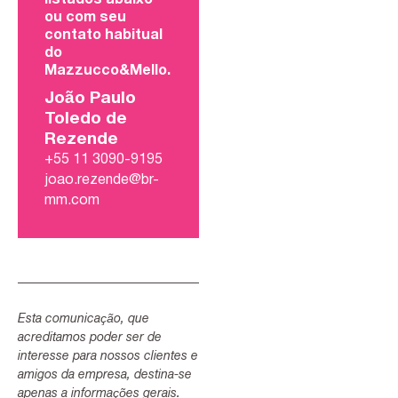
ou com seu
contato habitual
do
Mazzucco&Mello.
João Paulo
Toledo de
Rezende
+55 11 3090-9195
joao.rezende@br-
mm.com
Esta comunicação, que
acreditamos poder ser de
interesse para nossos clientes e
amigos da empresa, destina-se
apenas a informações gerais.