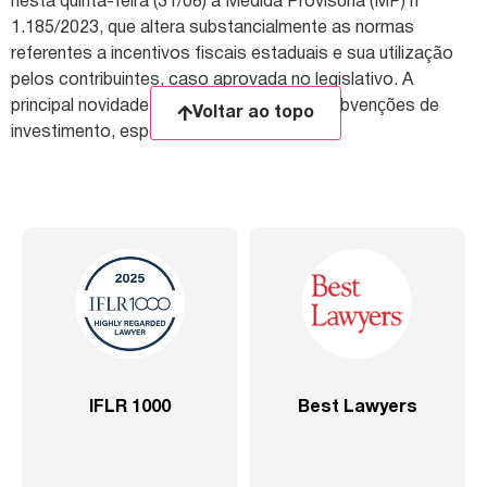
nesta quinta-feira (31/08) a Medida Provisória (MP) n°
1.185/2023, que altera substancialmente as normas
referentes a incentivos fiscais estaduais e sua utilização
pelos contribuintes, caso aprovada no legislativo. A
principal novidade trata da inclusão das subvenções de
Voltar ao topo
investimento, espécie de […]
IFLR 1000
Best Lawyers
2020 –