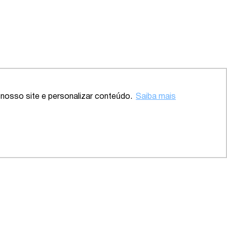
nosso site e personalizar conteúdo.
Saiba mais
Voltar ao topo