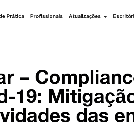
de Prática
Profissionais
Atualizações
Escritór
r – Complianc
d-19: Mitigaçã
ividades das 