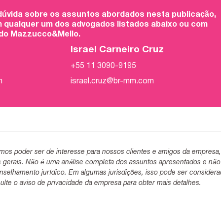
 dúvida sobre os assuntos abordados nesta publicação,
 qualquer um dos advogados listados abaixo ou com
 do Mazzucco&Mello.
Israel Carneiro Cruz
+55 11 3090-9195
m
israel.cruz@br-mm.com
mos poder ser de interesse para nossos clientes e amigos da empresa
s gerais. Não é uma análise completa dos assuntos apresentados e não
selhamento jurídico. Em algumas jurisdições, isso pode ser consider
lte o aviso de privacidade da empresa para obter mais detalhes.