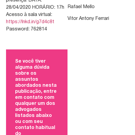
presença! DATA:
Rafael Mello
28/04/2020 HORÁRIO: 17h
Acesso à sala virtual:
Vitor Antony Ferrari
https://lnkd.in/g7d4c8t
Password: 762814
Se você tiver
alguma dúvida
sobre os
assuntos
abordados nesta
publicação, entre
em contato com
qualquer um dos
advogados
listados abaixo
ou com seu
contato habitual
do