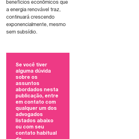
benefícios econômicos que
a energia renovável traz,
continuará crescendo
exponencialmente, mesmo
sem subsídio.
Se você tiver
alguma dúvida
sobre os
assuntos
abordados nesta
publicação, entre
em contato com
qualquer um dos
advogados
listados abaixo
ou com seu
contato habitual