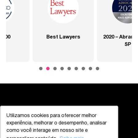
s
2020 – Abrangente –
2020 – Abrangente –
SP
Setor Saúde
CONECTE-SE
EXPLORE
Instagram
Profissionais
Utilizamos cookies para oferecer melhor
Linkedin
Áreas de Prática
experiência, melhorar o desempenho, analisar
Publicações
como você interage em nosso site e
Escritórios
Sobre Nós