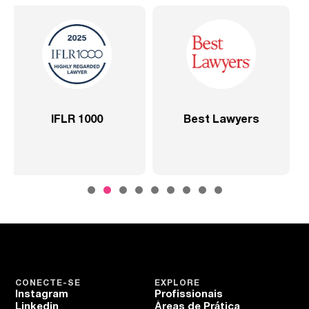
t Lawyers
2020 – Abrangente –
2020 – Abr
SP
Setor 
CONECTE-SE
EXPLORE
Instagram
Profissionais
Linkedin
Áreas de Prática