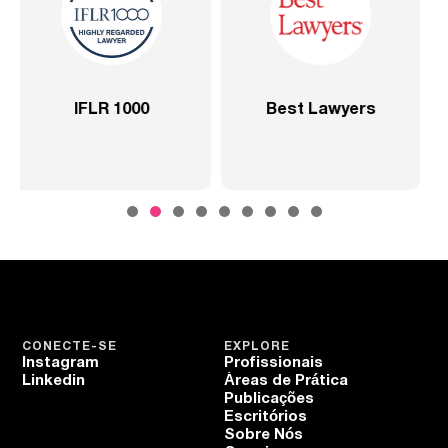
Lawyers
2020 – Abrangente –
2020 – Abran
SP
Setor S
CONECTE-SE
EXPLORE
Instagram
Profissionais
Linkedin
Áreas de Prática
Publicações
Escritórios
Sobre Nós