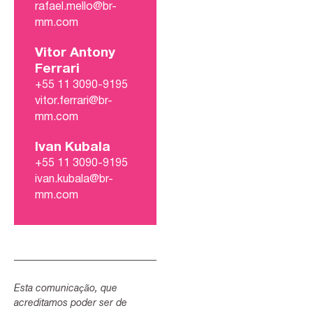
rafael.mello@br-
mm.com
Vitor Antony
Ferrari
+55 11 3090-9195
vitor.ferrari@br-
mm.com
Ivan Kubala
+55 11 3090-9195
ivan.kubala@br-
mm.com
Esta comunicação, que
acreditamos poder ser de