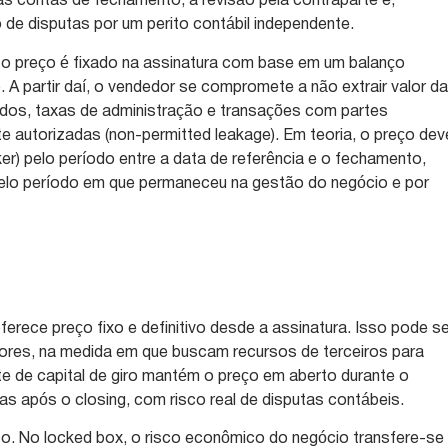
das contas de fechamento, a revisão pela contraparte e,
 de disputas por um perito contábil independente.
 o preço é fixado na assinatura com base em um balanço
). A partir daí, o vendedor se compromete a não extrair valor d
os, taxas de administração e transações com partes
e autorizadas (non-permitted leakage). Em teoria, o preço dev
ker) pelo período entre a data de referência e o fechamento,
lo período em que permaneceu na gestão do negócio e por
erece preço fixo e definitivo desde a assinatura. Isso pode s
ores, na medida em que buscam recursos de terceiros para
ste de capital de giro mantém o preço em aberto durante o
as após o closing, com risco real de disputas contábeis.
o. No locked box, o risco econômico do negócio transfere-se