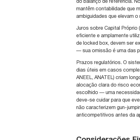
do balanço de referência. N
mantêm contabilidade que m
ambiguidades que elevam o 
Juros sobre Capital Própri
eficiente e amplamente util
de locked box, devem ser 
— sua omissão é uma das pri
Prazos regulatórios. O sist
dias úteis em casos compl
ANEEL, ANATEL) criam longos
alocação clara do risco ec
escolhido — uma necessidad
deve-se cuidar para que ev
não caracterizem gun-jumpi
anticompetitivos antes da 