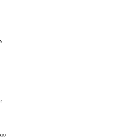
a
e
er
 ao