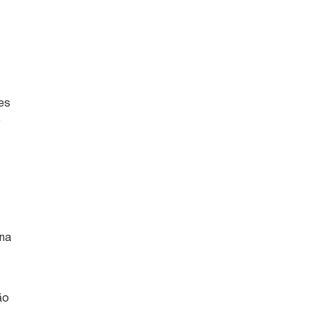
ões
e
 na
ão