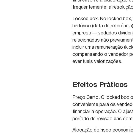
final envolve a elaboração 
frequentemente, a resolução
Locked box. No locked box,
histórico (data de referência
empresa — vedados dividend
relacionadas não previament
incluir uma remuneração (kic
compensando o vendedor pe
eventuais valorizações.
Efeitos Práticos
Preço Certo. O locked box of
conveniente para os vended
financiar a operação. O aju
período de revisão das cont
Alocação do risco econômic