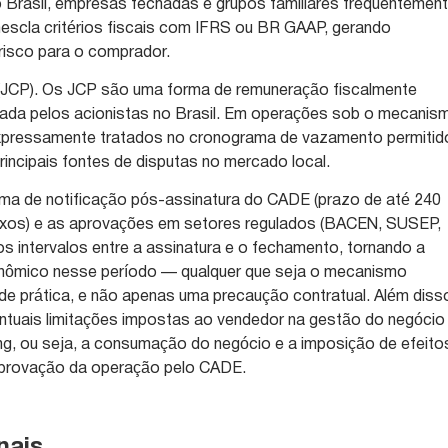
o Brasil, empresas fechadas e grupos familiares frequentemen
escla critérios fiscais com IFRS ou BR GAAP, gerando
risco para o comprador.
o (JCP). Os JCP são uma forma de remuneração fiscalmente
izada pelos acionistas no Brasil. Em operações sob o mecanis
expressamente tratados no cronograma de vazamento permitid
ncipais fontes de disputas no mercado local.
ema de notificação pós-assinatura do CADE (prazo de até 240
exos) e as aprovações em setores regulados (BACEN, SUSEP,
 intervalos entre a assinatura e o fechamento, tornando a
onômico nesse período — qualquer que seja o mecanismo
e prática, e não apenas uma precaução contratual. Além diss
entuais limitações impostas ao vendedor na gestão do negócio
ng, ou seja, a consumação do negócio e a imposição de efeito
aprovação da operação pelo CADE.