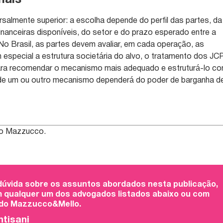
nais
almente superior: a escolha depende do perfil das partes, da
inanceiras disponíveis, do setor e do prazo esperado entre a
No Brasil, as partes devem avaliar, em cada operação, as
 especial a estrutura societária do alvo, o tratamento dos JC
ara recomendar o mecanismo mais adequado e estruturá-lo c
a de um ou outro mecanismo dependerá do poder de barganha d
nio Mazzucco.
 dúvida sobre os assuntos abordados nesta publicação,
 qualquer um dos advogados listados abaixo ou com
 do Mazzucco&Mello.
ntisani