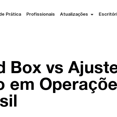
de Prática
Profissionais
Atualizações
Escritór
 Box vs Ajuste
ro em Operaçõ
sil