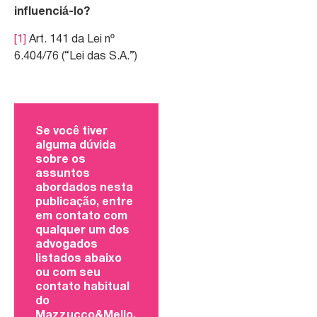
influenciá-lo?
[1]
Art. 141 da Lei nº
6.404/76 (“Lei das S.A.”)
Se você tiver
alguma dúvida
sobre os
assuntos
abordados nesta
publicação, entre
em contato com
qualquer um dos
advogados
listados abaixo
ou com seu
contato habitual
do
Mazzucco&Mello.