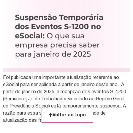
Foi publicada uma importante atualização referente ao
eSocial para ser aplicada a partir de janeiro deste ano. A
partir de janeiro de 2025, a recepção dos eventos S-1200
(Remuneração de Trabalhador vinculado ao Regime Geral
de Previdência Social) está temporariamente suspensa. A
razão para essa suspensão é a necessidade de
Voltar ao topo
atualização das faixas salariais que […]