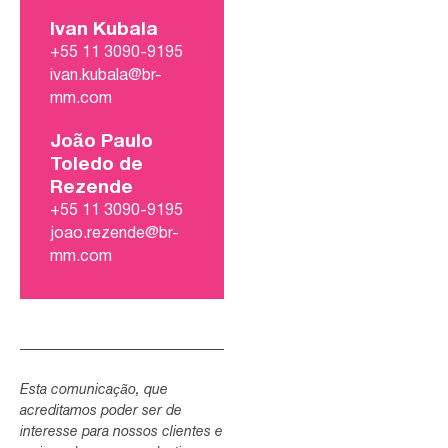
Ivan Kubala
+55 11 3090-9195
ivan.kubala@br-
mm.com
João Paulo
Toledo de
Rezende
+55 11 3090-9195
joao.rezende@br-
mm.com
Esta comunicação, que
acreditamos poder ser de
interesse para nossos clientes e