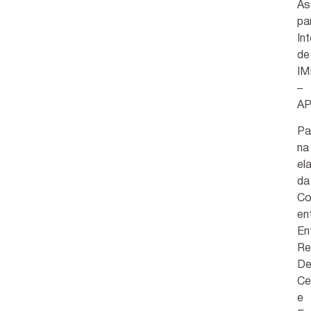
As
pa
In
de
IM
–
AP
Pa
na
el
da
Co
en
En
Re
De
Ce
e