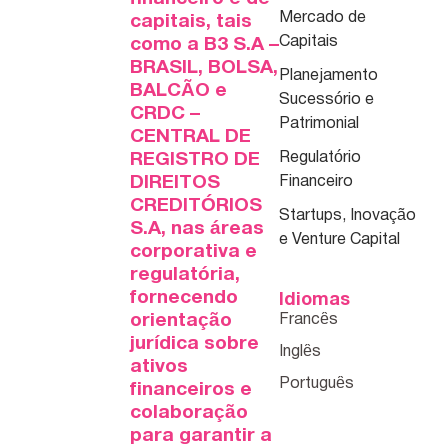
Mercado de
capitais, tais
Capitais
como a B3 S.A –
BRASIL, BOLSA,
Planejamento
BALCÃO e
Sucessório e
CRDC –
Patrimonial
CENTRAL DE
REGISTRO DE
Regulatório
DIREITOS
Financeiro
CREDITÓRIOS
Startups, Inovação
S.A, nas áreas
e Venture Capital
corporativa e
regulatória,
fornecendo
Idiomas
orientação
jurídica sobre
ativos
financeiros e
colaboração
para garantir a