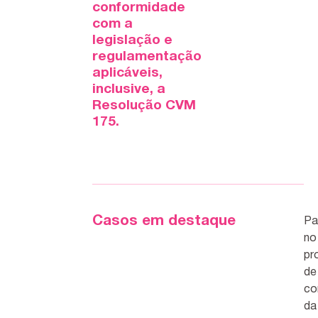
conformidade
com a
legislação e
regulamentação
aplicáveis,
inclusive, a
Resolução CVM
175.
Casos em destaque
Pa
no
pr
de
co
da