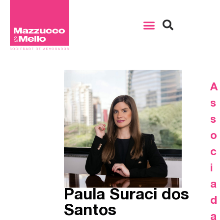
A
s
s
o
c
i
a
Paula Suraci dos
d
Santos
a