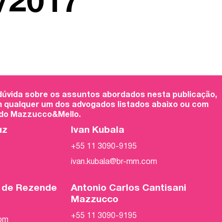
/2017
 dúvida sobre os assuntos abordados nesta publicação,
 qualquer um dos advogados listados abaixo ou com
 do Mazzucco&Mello.
uz
Ivan Kubala
+55 11 3090-9195
ivan.kubala@br-mm.com
o de Rezende
Antonio Carlos Cantisani
Mazzucco
+55 11 3090-9195
com