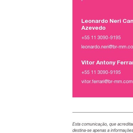
Leonardo Neri Ca
Azevedo
+55 11 3090-9195
leonardo.neri@br-mm.c
Vitor Antony Ferra
+55 11 3090-9195
vitor.ferrari@br-mm.com
Esta comunicação, que acredita
destina-se apenas a informaçõe