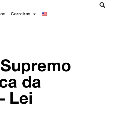
ios
Carreiras
o Supremo
rca da
– Lei