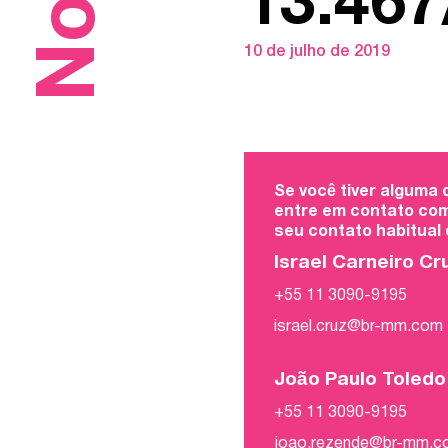
13.467
10 de julho de 2019
Se você tiver alguma
entre em contato com
seu contato habitual
Israel Carneiro Cr
+55 11 3090-9195
israel.cruz@br-mm.com
João Paulo Toled
+55 11 3090-9195
joao.rezende@br-mm.