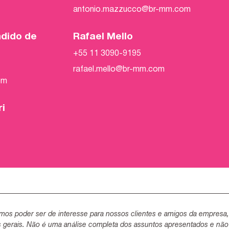
antonio.mazzucco@br-mm.com
ndido de
Rafael Mello
+55 11 3090-9195
rafael.mello@br-mm.com
om
ri
mos poder ser de interesse para nossos clientes e amigos da empresa
s gerais. Não é uma análise completa dos assuntos apresentados e não