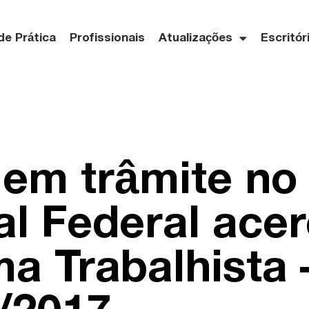
de Prática
Profissionais
Atualizações
Escritór
 em trâmite n
al Federal ace
a Trabalhista 