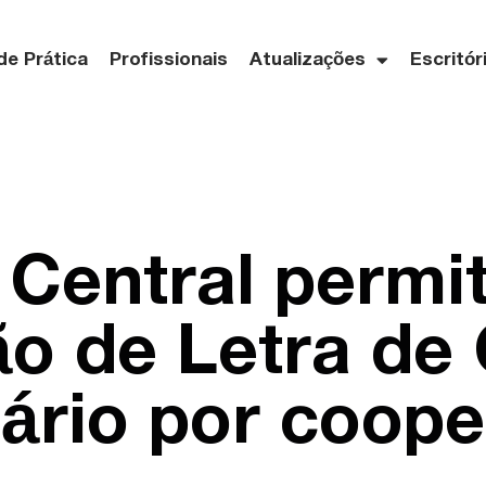
de Prática
Profissionais
Atualizações
Escritór
Central permit
o de Letra de 
iário por coope