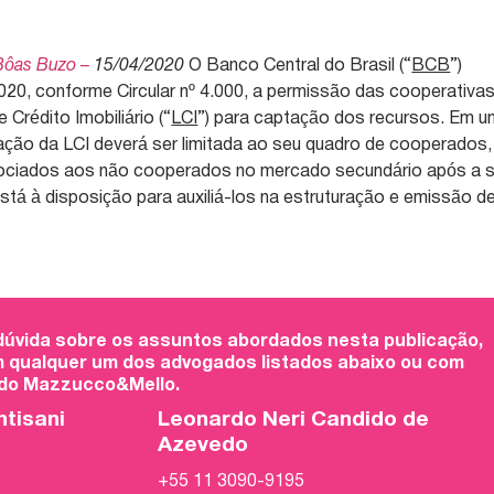
Bôas Buzo –
15/04/2020
O Banco Central do Brasil (“
BCB
”)
2020, conforme Circular nº 4.000, a permissão das cooperativa
 Crédito Imobiliário (“
LCI
”) para captação dos recursos. Em u
ação da LCI deverá ser limitada ao seu quadro de cooperados,
egociados aos não cooperados no mercado secundário após a 
stá à disposição para auxiliá-los na estruturação e emissão d
 dúvida sobre os assuntos abordados nesta publicação,
 qualquer um dos advogados listados abaixo ou com
 do Mazzucco&Mello.
ntisani
Leonardo Neri Candido de
Azevedo
+55 11 3090-9195