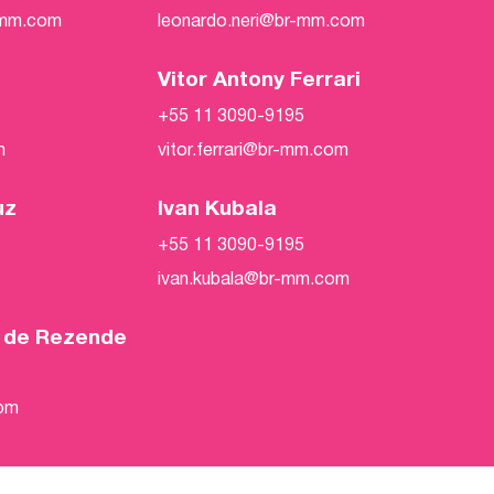
-mm.com
leonardo.neri@br-mm.com
Vitor Antony Ferrari
+55 11 3090-9195
m
vitor.ferrari@br-mm.com
uz
Ivan Kubala
+55 11 3090-9195
ivan.kubala@br-mm.com
o de Rezende
com