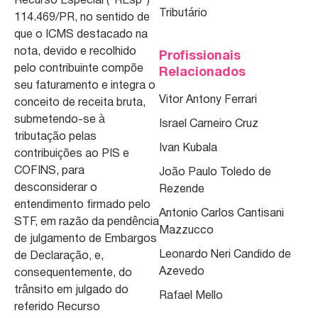
Recurso Especial (“REsp”)
Tributário
114.469/PR, no sentido de
que o ICMS destacado na
nota, devido e recolhido
Profissionais
pelo contribuinte compõe
Relacionados
seu faturamento e integra o
Vitor Antony Ferrari
conceito de receita bruta,
submetendo-se à
Israel Carneiro Cruz
tributação pelas
Ivan Kubala
contribuições ao PIS e
COFINS, para
João Paulo Toledo de
desconsiderar o
Rezende
entendimento firmado pelo
Antonio Carlos Cantisani
STF, em razão da pendência
Mazzucco
de julgamento de Embargos
Leonardo Neri Candido de
de Declaração, e,
Azevedo
consequentemente, do
trânsito em julgado do
Rafael Mello
referido Recurso