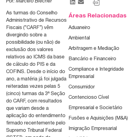
Por: Marcelo Blecher
As turmas do Conselho
Áreas Relacionadas
Administrativo de Recursos
Fiscais (“CARF”) vêm
Aduaneiro
divergindo sobre a
Ambiental
possibilidade (ou não) de
Arbitragem e Mediação
exclusão dos valores
relativos ao ICMS da base
Bancário e Financeiro
de cálculo do PIS e da
Compliance e Integridade
COFINS. Desde o início do
Empresarial
ano, a matéria já foi julgada
reiteradas vezes pelas 5
Consumidor
(cinco) turmas da 3ª Seção
Contencioso Cível
do CARF, com resultados
Empresarial e Societário
que variam desde a
aplicação do entendimento
Fusões e Aquisições (M&A)
firmado recentemente pelo
Imigração Empresarial
Supremo Tribunal Federal