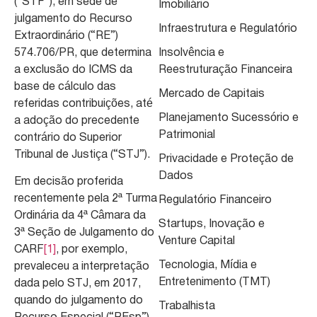
(“STF”), em sede de
Imobiliário
julgamento do Recurso
Infraestrutura e Regulatório
Extraordinário (“RE”)
574.706/PR, que determina
Insolvência e
a exclusão do ICMS da
Reestruturação Financeira
base de cálculo das
Mercado de Capitais
referidas contribuições, até
Planejamento Sucessório e
a adoção do precedente
Patrimonial
contrário do Superior
Tribunal de Justiça (“STJ”).
Privacidade e Proteção de
Dados
Em decisão proferida
recentemente pela 2ª Turma
Regulatório Financeiro
Ordinária da 4ª Câmara da
Startups, Inovação e
3ª Seção de Julgamento do
Venture Capital
CARF
[1]
, por exemplo,
Tecnologia, Mídia e
prevaleceu a interpretação
Entretenimento (TMT)
dada pelo STJ, em 2017,
quando do julgamento do
Trabalhista