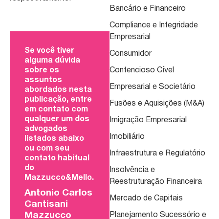
Bancário e Financeiro
Compliance e Integridade
Empresarial
Se você tiver
Consumidor
alguma dúvida
sobre os
Contencioso Cível
assuntos
Empresarial e Societário
abordados nesta
publicação, entre
Fusões e Aquisições (M&A)
em contato com
qualquer um dos
Imigração Empresarial
advogados
Imobiliário
listados abaixo
ou com seu
Infraestrutura e Regulatório
contato habitual
do
Insolvência e
Mazzucco&Mello.
Reestruturação Financeira
Antonio Carlos
Mercado de Capitais
Cantisani
Mazzucco
Planejamento Sucessório e