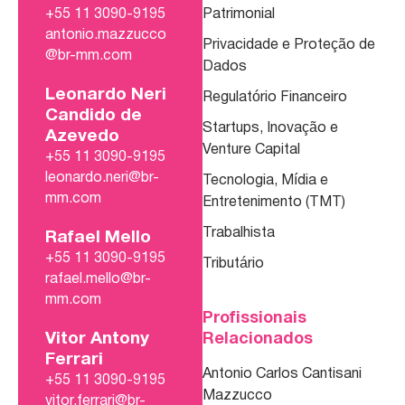
+55 11 3090-9195
Patrimonial
antonio.mazzucco
Privacidade e Proteção de
@br-mm.com
Dados
Leonardo Neri
Regulatório Financeiro
Candido de
Startups, Inovação e
Azevedo
Venture Capital
+55 11 3090-9195
leonardo.neri@br-
Tecnologia, Mídia e
mm.com
Entretenimento (TMT)
Trabalhista
Rafael Mello
+55 11 3090-9195
Tributário
rafael.mello@br-
mm.com
Profissionais
Vitor Antony
Relacionados
Ferrari
Antonio Carlos Cantisani
+55 11 3090-9195
Mazzucco
vitor.ferrari@br-