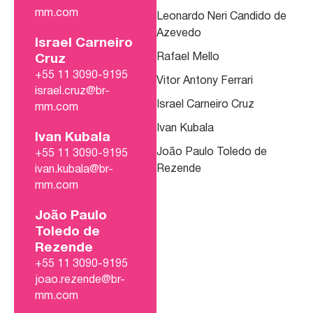
mm.com
Leonardo Neri Candido de
Azevedo
Israel Carneiro
Rafael Mello
Cruz
+55 11 3090-9195
Vitor Antony Ferrari
israel.cruz@br-
Israel Carneiro Cruz
mm.com
Ivan Kubala
Ivan Kubala
João Paulo Toledo de
+55 11 3090-9195
Rezende
ivan.kubala@br-
mm.com
João Paulo
Toledo de
Rezende
+55 11 3090-9195
joao.rezende@br-
mm.com