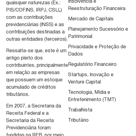
Insolvência e
quaisquer naturezas (Ex.:
Reestruturação Financeira
PIS/COFINS, IRPJ, CSLL)
com as contribuições
Mercado de Capitais
previdenciárias (INSS) e as
Planejamento Sucessório e
contribuições destinadas a
Patrimonial
outras entidades (terceiros).
Privacidade e Proteção de
Ressalta-se que, este é um
Dados
antigo pleito dos
Regulatório Financeiro
contribuintes, principalmente
em relação as empresas
Startups, Inovação e
que possuem um estoque
Venture Capital
acumulado de créditos
Tecnologia, Mídia e
tributários.
Entretenimento (TMT)
Em 2007, a Secretaria da
Trabalhista
Receita Federal e a
Tributário
Secretaria da Receita
Previdenciária foram
fundidas na RFB, por meio