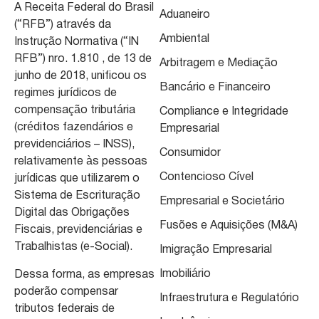
A Receita Federal do Brasil
Aduaneiro
(“RFB”) através da
Ambiental
Instrução Normativa (“IN
RFB”) nro. 1.810 , de 13 de
Arbitragem e Mediação
junho de 2018, unificou os
Bancário e Financeiro
regimes jurídicos de
compensação tributária
Compliance e Integridade
(créditos fazendários e
Empresarial
previdenciários – INSS),
Consumidor
relativamente às pessoas
Contencioso Cível
jurídicas que utilizarem o
Sistema de Escrituração
Empresarial e Societário
Digital das Obrigações
Fusões e Aquisições (M&A)
Fiscais, previdenciárias e
Trabalhistas (e-Social).
Imigração Empresarial
Imobiliário
Dessa forma, as empresas
poderão compensar
Infraestrutura e Regulatório
tributos federais de