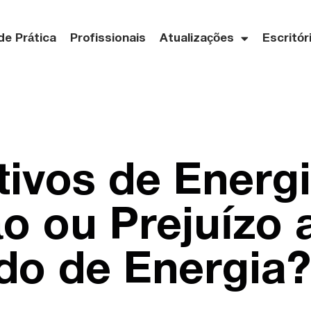
de Prática
Profissionais
Atualizações
Escritór
tivos de Energi
o ou Prejuízo 
do de Energia