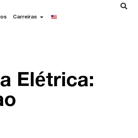
ios
Carreiras
a Elétrica:
ao
?