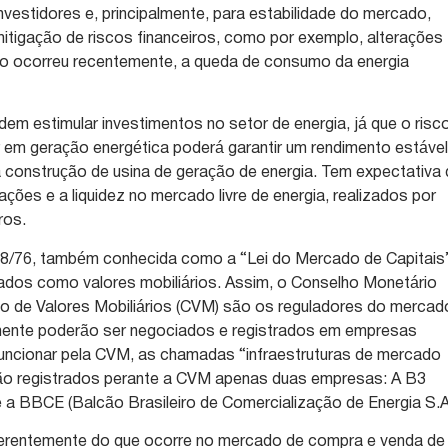
nvestidores e, principalmente, para estabilidade do mercado,
itigação de riscos financeiros, como por exemplo, alterações
mo ocorreu recentemente, a queda de consumo da energia
dem estimular investimentos no setor de energia, já que o risc
or em geração energética poderá garantir um rendimento estáve
na construção de usina de geração de energia. Tem expectativa
ções e a liquidez no mercado livre de energia, realizados por
ros.
58/76, também conhecida como a “Lei do Mercado de Capitais
rados como valores mobiliários. Assim, o Conselho Monetário
o de Valores Mobiliários (CVM) são os reguladores do mercad
omente poderão ser negociados e registrados em empresas
funcionar pela CVM, as chamadas “infraestruturas de mercado
stão registrados perante a CVM apenas duas empresas: A B3
 e a BBCE (Balcão Brasileiro de Comercialização de Energia S.A
ferentemente do que ocorre no mercado de compra e venda de