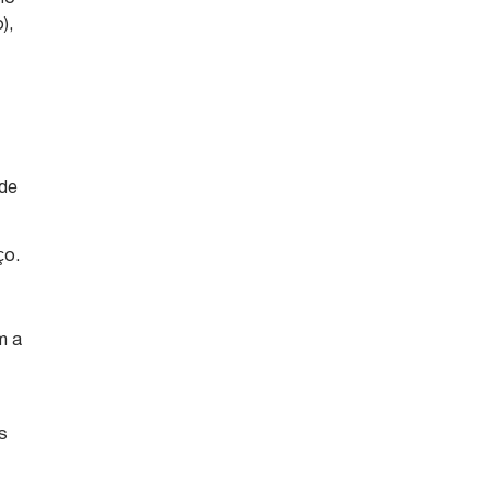
),
 de
ço.
m a
os