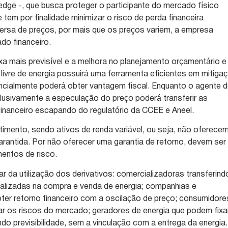
edge -, que busca proteger o participante do mercado físico
 tem por finalidade minimizar o risco de perda financeira
ersa de preços, por mais que os preços variem, a empresa
do financeiro.
ixa mais previsível e a melhora no planejamento orçamentário e
 livre de energia possuirá uma ferramenta eficientes em mitiga
encialmente poderá obter vantagem fiscal. Enquanto o agente 
lusivamente a especulação do preço poderá transferir as
inanceiro escapando do regulatório da CCEE e Aneel.
timento, sendo ativos de renda variável, ou seja, não oferece
garantida. Por não oferecer uma garantia de retorno, devem ser
entos de risco.
r da utilização dos derivativos: comercializadoras transferind
ealizadas na compra e venda de energia; companhias e
ter retorno financeiro com a oscilação de preço; consumidore
gar os riscos do mercado; geradores de energia que podem fixa
do previsibilidade, sem a vinculação com a entrega da energia.