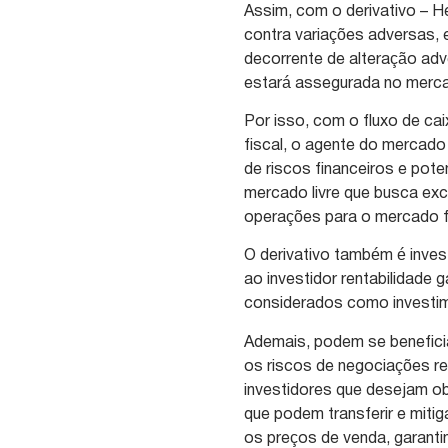
Assim, com o derivativo – H
contra variações adversas, e
decorrente de alteração adv
estará assegurada no merca
Por isso, com o fluxo de ca
fiscal, o agente do mercado
de riscos financeiros e pot
mercado livre que busca exc
operações para o mercado f
O derivativo também é inves
ao investidor rentabilidade 
considerados como investim
Ademais, podem se beneficia
os riscos de negociações r
investidores que desejam ob
que podem transferir e miti
os preços de venda, garantin