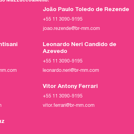
 do Mazzucco&Mello.
João Paulo Toledo de Rezende
+55 11 3090-9195
m
joao.rezende@br-mm.com
ntisani
Leonardo Neri Candido de
Azevedo
+55 11 3090-9195
-mm.com
leonardo.neri@br-mm.com
Vitor Antony Ferrari
+55 11 3090-9195
m
vitor.ferrari@br-mm.com
uz