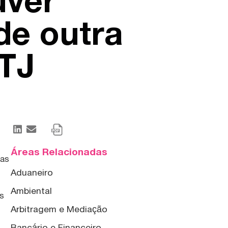
uver
de outra
STJ
Áreas Relacionadas
 as
Aduaneiro
Ambiental
os
Arbitragem e Mediação
Bancário e Financeiro