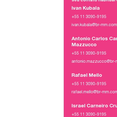
seu contato habitual
Ivan Kubala
+55 11 3090-9195
ivan.kubala@br-mm.co
Antonio Carlos Ca
Mazzucco
+55 11 3090-9195
antonio.mazzucco@br
Rafael Mello
+55 11 3090-9195
rafael.mello@br-mm.co
Israel Carneiro Cr
+55 11 3090-9195