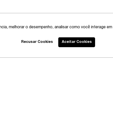
ência, melhorar o desempenho, analisar como você interage em 
Recusar Cookies
Aceitar Cookies
Best Lawyers
2020 – Abrangente