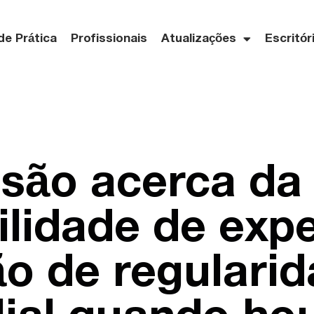
de Prática
Profissionais
Atualizações
Escritór
são acerca da
ilidade de exp
ão de regularid