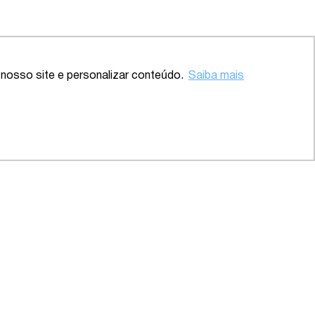
nosso site e personalizar conteúdo.
Saiba mais
 – SP
2020 – Abrangente – Setor
Saúde