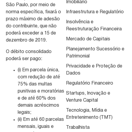
Imobiliário
São Paulo, por meio de
norma específica, fixará o
Infraestrutura e Regulatório
prazo máximo de adesão
Insolvência e
do contribuinte, que não
Reestruturação Financeira
poderá exceder a 15 de
Mercado de Capitais
dezembro de 2019.
Planejamento Sucessório e
O débito consolidado
Patrimonial
poderá ser pago:
Privacidade e Proteção de
(i) Em parcela única,
Dados
com redução de até
Regulatório Financeiro
75% das multas
punitivas e moratórias
Startups, Inovação e
e de até 60% dos
Venture Capital
demais acréscimos
Tecnologia, Mídia e
legais;
Entretenimento (TMT)
(ii) Em até 60 parcelas
mensais, iguais e
Trabalhista