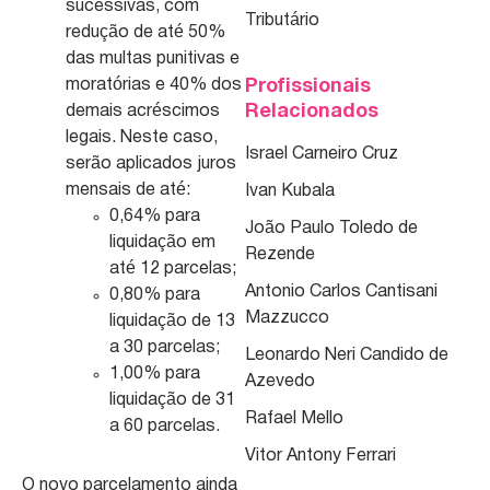
sucessivas, com
Tributário
redução de até 50%
das multas punitivas e
moratórias e 40% dos
Profissionais
Relacionados
demais acréscimos
legais. Neste caso,
Israel Carneiro Cruz
serão aplicados juros
mensais de até:
Ivan Kubala
0,64% para
João Paulo Toledo de
liquidação em
Rezende
até 12 parcelas;
Antonio Carlos Cantisani
0,80% para
Mazzucco
liquidação de 13
a 30 parcelas;
Leonardo Neri Candido de
1,00% para
Azevedo
liquidação de 31
Rafael Mello
a 60 parcelas.
Vitor Antony Ferrari
O novo parcelamento ainda