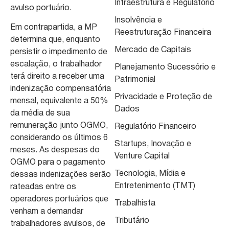
Infraestrutura e Regulatório
avulso portuário.
Insolvência e
Em contrapartida, a MP
Reestruturação Financeira
determina que, enquanto
Mercado de Capitais
persistir o impedimento de
escalação, o trabalhador
Planejamento Sucessório e
terá direito a receber uma
Patrimonial
indenização compensatória
Privacidade e Proteção de
mensal, equivalente a 50%
Dados
da média de sua
remuneração junto OGMO,
Regulatório Financeiro
considerando os últimos 6
Startups, Inovação e
meses. As despesas do
Venture Capital
OGMO para o pagamento
Tecnologia, Mídia e
dessas indenizações serão
Entretenimento (TMT)
rateadas entre os
operadores portuários que
Trabalhista
venham a demandar
Tributário
trabalhadores avulsos, de