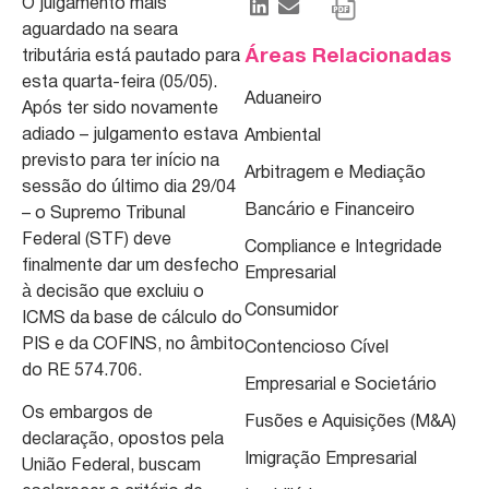
O julgamento mais
aguardado na seara
Áreas Relacionadas
tributária está pautado para
esta quarta-feira (05/05).
Aduaneiro
Após ter sido novamente
adiado – julgamento estava
Ambiental
previsto para ter início na
Arbitragem e Mediação
sessão do último dia 29/04
Bancário e Financeiro
– o Supremo Tribunal
Federal (STF) deve
Compliance e Integridade
finalmente dar um desfecho
Empresarial
à decisão que excluiu o
Consumidor
ICMS da base de cálculo do
PIS e da COFINS, no âmbito
Contencioso Cível
do RE 574.706.
Empresarial e Societário
Os embargos de
Fusões e Aquisições (M&A)
declaração, opostos pela
Imigração Empresarial
União Federal, buscam