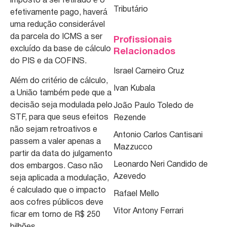
imposto a ser retirado é o
Tributário
efetivamente pago, haverá
uma redução considerável
da parcela do ICMS a ser
Profissionais
excluído da base de cálculo
Relacionados
do PIS e da COFINS.
Israel Carneiro Cruz
Além do critério de cálculo,
Ivan Kubala
a União também pede que a
decisão seja modulada pelo
João Paulo Toledo de
STF, para que seus efeitos
Rezende
não sejam retroativos e
Antonio Carlos Cantisani
passem a valer apenas a
Mazzucco
partir da data do julgamento
Leonardo Neri Candido de
dos embargos. Caso não
Azevedo
seja aplicada a modulação,
é calculado que o impacto
Rafael Mello
aos cofres públicos deve
Vitor Antony Ferrari
ficar em torno de R$ 250
bilhões.