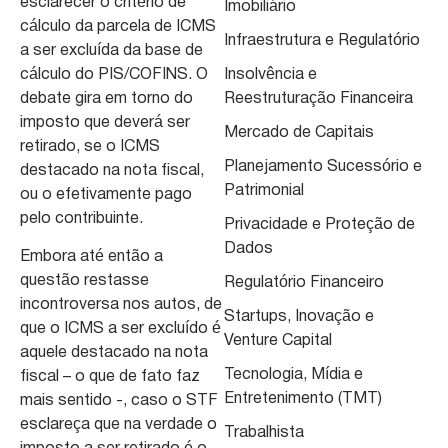
esclarecer o critério de
Imobiliário
cálculo da parcela de ICMS
Infraestrutura e Regulatório
a ser excluída da base de
cálculo do PIS/COFINS. O
Insolvência e
debate gira em torno do
Reestruturação Financeira
imposto que deverá ser
Mercado de Capitais
retirado, se o ICMS
Planejamento Sucessório e
destacado na nota fiscal,
Patrimonial
ou o efetivamente pago
pelo contribuinte.
Privacidade e Proteção de
Dados
Embora até então a
questão restasse
Regulatório Financeiro
incontroversa nos autos, de
Startups, Inovação e
que o ICMS a ser excluído é
Venture Capital
aquele destacado na nota
Tecnologia, Mídia e
fiscal – o que de fato faz
Entretenimento (TMT)
mais sentido -, caso o STF
esclareça que na verdade o
Trabalhista