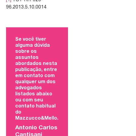
[1]
TST-RR-925-
96.2013.5.10.0014
Se você tiver
alguma dúvida
sobre os
assuntos
abordados nesta
publicação, entre
em contato com
qualquer um dos
advogados
listados abaixo
ou com seu
contato habitual
do
Mazzucco&Mello.
Antonio Carlos
Cantisani