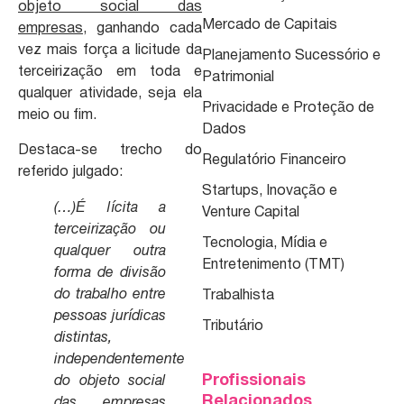
objeto social das
Mercado de Capitais
empresas
, ganhando cada
vez mais força a licitude da
Planejamento Sucessório e
terceirização em toda e
Patrimonial
qualquer atividade, seja ela
Privacidade e Proteção de
meio ou fim.
Dados
Destaca-se trecho do
Regulatório Financeiro
referido julgado:
Startups, Inovação e
(…)É lícita a
Venture Capital
terceirização ou
Tecnologia, Mídia e
qualquer outra
Entretenimento (TMT)
forma de divisão
do trabalho entre
Trabalhista
pessoas jurídicas
Tributário
distintas,
independentemente
Profissionais
do objeto social
Relacionados
das empresas