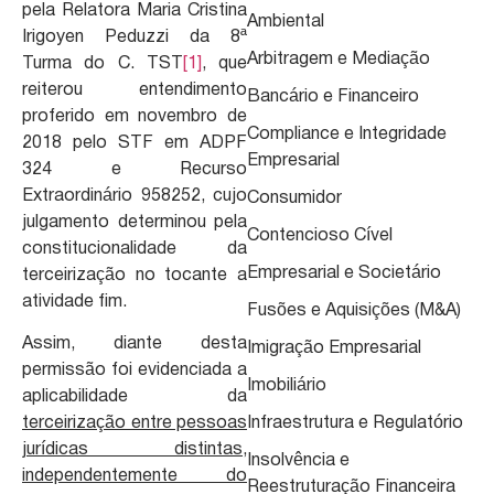
pela Relatora Maria Cristina
Ambiental
Irigoyen Peduzzi da 8ª
Arbitragem e Mediação
Turma do C. TST
[1]
, que
reiterou entendimento
Bancário e Financeiro
proferido em novembro de
Compliance e Integridade
2018 pelo STF em ADPF
Empresarial
324 e Recurso
Extraordinário 958252, cujo
Consumidor
julgamento determinou pela
Contencioso Cível
constitucionalidade da
Empresarial e Societário
terceirização no tocante a
atividade fim.
Fusões e Aquisições (M&A)
Assim, diante desta
Imigração Empresarial
permissão foi evidenciada a
Imobiliário
aplicabilidade da
terceirização entre pessoas
Infraestrutura e Regulatório
jurídicas distintas,
Insolvência e
independentemente do
Reestruturação Financeira