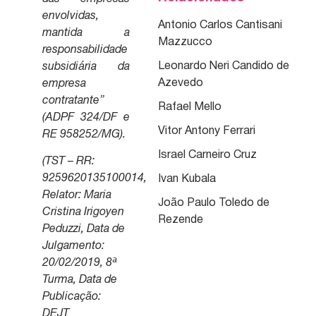
envolvidas,
Antonio Carlos Cantisani
mantida a
Mazzucco
responsabilidade
Leonardo Neri Candido de
subsidiária da
Azevedo
empresa
contratante”
Rafael Mello
(ADPF 324/DF e
Vitor Antony Ferrari
RE 958252/MG).
Israel Carneiro Cruz
(TST – RR:
9259620135100014,
Ivan Kubala
Relator: Maria
João Paulo Toledo de
Cristina Irigoyen
Rezende
Peduzzi, Data de
Julgamento:
20/02/2019, 8ª
Turma, Data de
Publicação:
DEJT