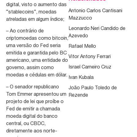
digital, visto o aumento das
Antonio Carlos Cantisani
“stablecoins”, moedas
Mazzucco
atreladas em algum índice;
Leonardo Neri Candido de
– Ao contrário de
Azevedo
criptomoedas como bitcoin,
uma versão do Fed seria
Rafael Mello
emitida e garantida pelo BC
Vitor Antony Ferrari
americano, uma entidade do
Israel Carneiro Cruz
governo, assim como
moedas e cédulas em dólar.
Ivan Kubala
– O senador republicano
João Paulo Toledo de
Tom Emmer apresentou um
Rezende
projeto de lei que proíbe o
Fed de emitir a chamada
moeda digital do banco
central, ou CBDC,
diretamente aos norte-