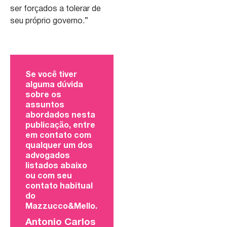
ser forçados a tolerar de
seu próprio governo.”
Se você tiver
alguma dúvida
sobre os
assuntos
abordados nesta
publicação, entre
em contato com
qualquer um dos
advogados
listados abaixo
ou com seu
contato habitual
do
Mazzucco&Mello.
Antonio Carlos