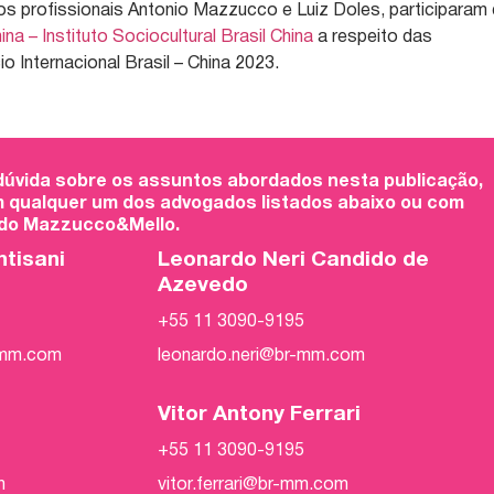
sos profissionais Antonio Mazzucco e Luiz Doles, participaram
ina – Instituto Sociocultural Brasil China
a respeito das
 Internacional Brasil – China 2023.
 dúvida sobre os assuntos abordados nesta publicação,
 qualquer um dos advogados listados abaixo ou com
 do Mazzucco&Mello.
ntisani
Leonardo Neri Candido de
Azevedo
+55 11 3090-9195
-mm.com
leonardo.neri@br-mm.com
Vitor Antony Ferrari
+55 11 3090-9195
m
vitor.ferrari@br-mm.com