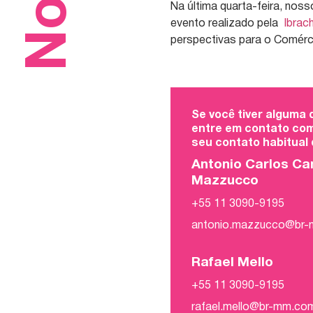
Na última quarta-feira, nos
evento realizado pela
Ibrach
perspectivas para o Comércio
Se você tiver alguma
entre em contato com
seu contato habitual
Antonio Carlos Ca
Mazzucco
+55 11 3090-9195
antonio.mazzucco@br
Rafael Mello
+55 11 3090-9195
rafael.mello@br-mm.co