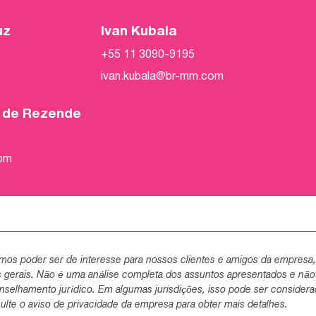
uz
Ivan Kubala
+55 11 3090-9195
ivan.kubala@br-mm.com
o de Rezende
com
mos poder ser de interesse para nossos clientes e amigos da empresa
s gerais. Não é uma análise completa dos assuntos apresentados e não
selhamento jurídico. Em algumas jurisdições, isso pode ser consider
lte o aviso de privacidade da empresa para obter mais detalhes.