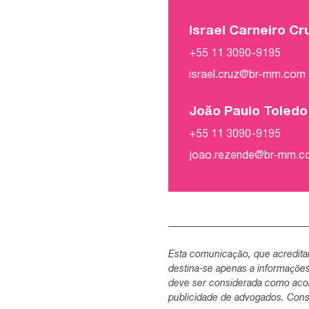
Israel Carneiro Cr
+55 11 3090-9195
israel.cruz@br-mm.com
João Paulo Toled
+55 11 3090-9195
joao.rezende@br-mm.
Esta comunicação, que acredita
destina-se apenas a informaçõe
deve ser considerada como acon
publicidade de advogados. Consu