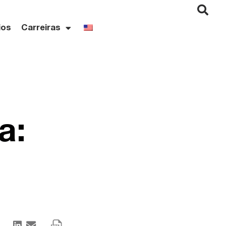
ios
Carreiras
a: