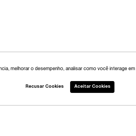
ência, melhorar o desempenho, analisar como você interage em 
Recusar Cookies
Aceitar Cookies
Best Lawyers
2020 – Abrangente