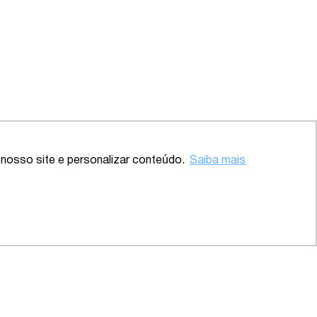
Voltar ao topo
nosso site e personalizar conteúdo.
Saiba mais
 – SP
2020 – Abrangente – Setor
Saúde