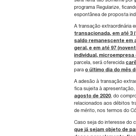
será feita tão somente por
programa Regularize, ficand
espontânea de proposta indiv
A transação extraordinária 
transacionada, em até 3 
saldo remanescente em at
geral, e em até 97 (noven
individual, microempresa
parcela, será oferecida
carê
para
o último dia do mês d
A adesão à transação extraor
fica sujeita à apresentação
agosto de 2020
, do compr
relacionados aos débitos t
de mérito, nos termos do Có
Caso seja do interesse do co
que já sejam objeto de p