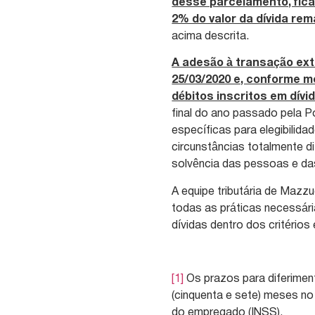
desse parcelamento, fica
2% do valor da dívida re
acima descrita.
A adesão à transação extr
25/03/2020 e, conforme m
débitos inscritos em dívid
final do ano passado pela P
específicas para elegibilid
circunstâncias totalmente d
solvência das pessoas e d
A equipe tributária de Mazz
todas as práticas necessári
dívidas dentro dos critérios
[1]
Os prazos para diferime
(cinquenta e sete) meses no 
do empregado (INSS).