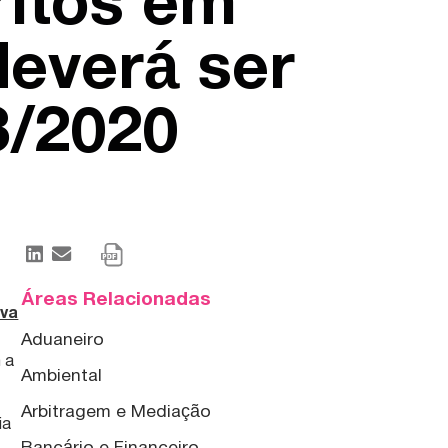
ritos em
deverá ser
3/2020
Áreas Relacionadas
iva
Aduaneiro
m a
Ambiental
Arbitragem e Mediação
ia
Bancário e Financeiro