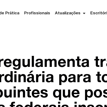
de Prática
Profissionais
Atualizações
Escritór
regulamenta t
rdinária para 
buintes que p