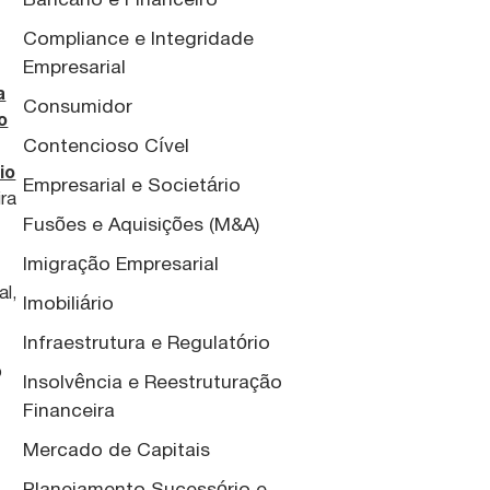
Compliance e Integridade
Empresarial
a
Consumidor
o
Contencioso Cível
io
Empresarial e Societário
ra
Fusões e Aquisições (M&A)
Imigração Empresarial
al,
Imobiliário
Infraestrutura e Regulatório
o
Insolvência e Reestruturação
Financeira
Mercado de Capitais
Planejamento Sucessório e