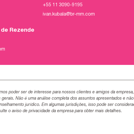
+55 11 3090-9195
ivan.kubala@br-mm.com
o de Rezende
com
mos poder ser de interesse para nossos clientes e amigos da empresa
s gerais. Não é uma análise completa dos assuntos apresentados e não
selhamento jurídico. Em algumas jurisdições, isso pode ser consider
lte o aviso de privacidade da empresa para obter mais detalhes.