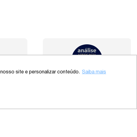
Voltar ao topo
nosso site e personalizar conteúdo.
Saiba mais
 – SP
2020 – Abrangente – Setor
Saúde