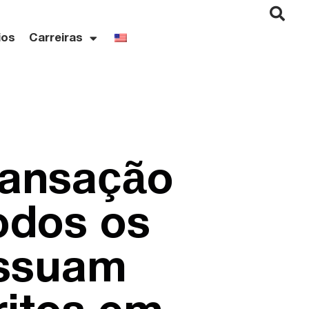
ios
Carreiras
ransação
todos os
ossuam