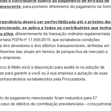
ndo o contribuinte sujeito ao pagamento de entrada de
manescente
, para posterior diferimento do pagamento na for
aordinária deverá ser perfectibilizada até o próximo dia
encionado, se aplica a todos os contribuintes que tenh
a ativa
, diferentemente da transação ordinária regulamentada
ortaria PGFN nº 11.956/2019, que estabelecia condições
ade dos devedores e dos débitos transacionáveis, definidas em
iferentes das atuais em termos de perspectiva de mercado e
as empresas.
ucco & Mello está à disposição para auxiliá-lo na adoção de
as para garantir a você ou à sua empresa a quitação de suas
 extraordinários estabelecidos pela Procuradoria.
nto do pagamento mencionado ficam reduzidos para 57
caso de débitos de contribuição previdenciária – cota patronal