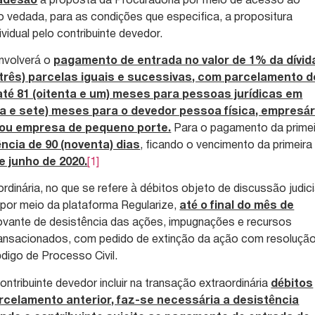
adesão
à proposta da Procuradoria por meio de acesso ao
o vedada, para as condições que especifica, a propositura
idual pelo contribuinte devedor.
envolverá o
pagamento de entrada no valor de 1% da dívid
(três) parcelas iguais e sucessivas, com parcelamento d
é 81 (oitenta e um) meses para pessoas jurídicas em
ta e sete) meses para o devedor pessoa física, empresár
 ou empresa de pequeno porte.
Para o pagamento da primei
ncia de 90 (noventa) dias
, ficando o vencimento da primeira
e junho de 2020.
[1]
dinária, no que se refere à débitos objeto de discussão judici
, por meio da plataforma Regularize,
até o final do mês de
ovante de desistência das ações, impugnações e recursos
ransacionados, com pedido de extinção da ação com resoluçã
digo de Processo Civil.
ntribuinte devedor incluir na transação extraordinária
débitos
arcelamento anterior, faz-se necessária a desistência