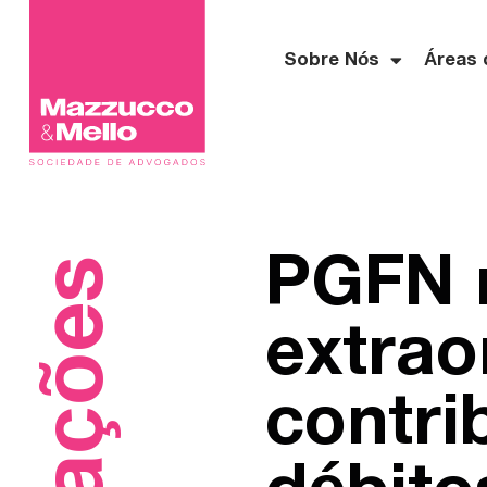
Sobre Nós
Áreas 
PGFN 
extrao
contri