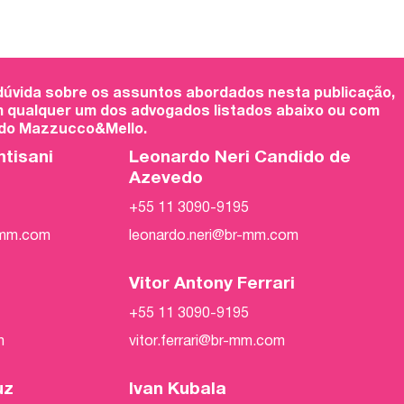
 dúvida sobre os assuntos abordados nesta publicação,
 qualquer um dos advogados listados abaixo ou com
 do Mazzucco&Mello.
ntisani
Leonardo Neri Candido de
Azevedo
+55 11 3090-9195
-mm.com
leonardo.neri@br-mm.com
Vitor Antony Ferrari
+55 11 3090-9195
m
vitor.ferrari@br-mm.com
uz
Ivan Kubala