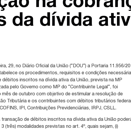
ção na cobran
s da dívida ati
ira, 29, no Diário Oficial da União (“DOU”) a Portaria 11.956/20
tabelece os procedimentos, requisitos e condições necessári
 débitos inscritos na dívida ativa da União, prevista na MP
zada pelo Governo como MP do “Contribuinte Legal”, foi
o mês de outubro com objetivo de estimular a resolução de
ção Tributária e os contribuintes com débitos tributários federa
COFINS, IPI, Contribuições Previdenciárias, IRPJ, CSLL.
 transação de débitos inscritos na dívida ativa da União poder
 (três) modalidades previstas no art. 4º, quais sejam, (i)