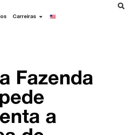
ios
Carreiras
da Fazenda
xpede
enta a