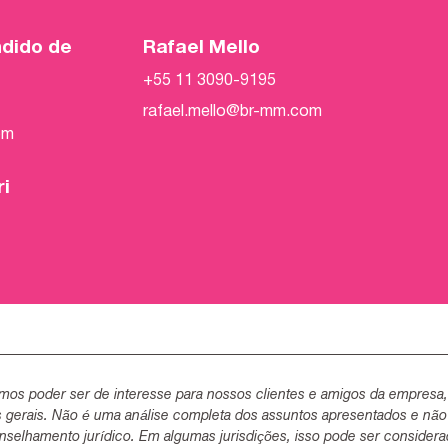
ndido de
Rafael Mello
+55 11 3090-9195
rafael.mello@br-mm.com
om
ri
mos poder ser de interesse para nossos clientes e amigos da empresa
s gerais. Não é uma análise completa dos assuntos apresentados e não
selhamento jurídico. Em algumas jurisdições, isso pode ser consider