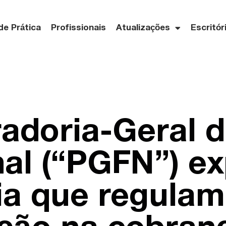
de Prática
Profissionais
Atualizações
Escritór
adoria-Geral 
al (“PGFN”) e
ia que regulam