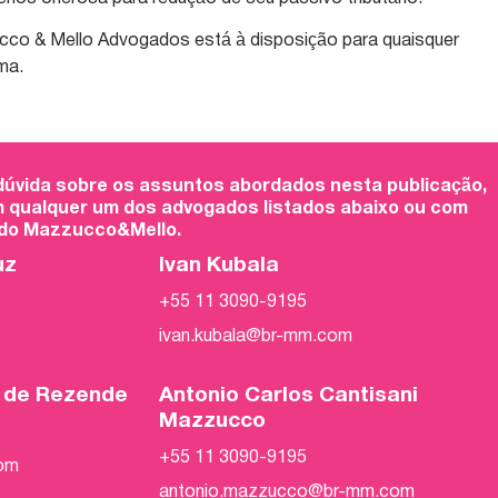
ucco & Mello Advogados está à disposição para quaisquer
ma.
 dúvida sobre os assuntos abordados nesta publicação,
 qualquer um dos advogados listados abaixo ou com
 do Mazzucco&Mello.
uz
Ivan Kubala
+55 11 3090-9195
ivan.kubala@br-mm.com
o de Rezende
Antonio Carlos Cantisani
Mazzucco
+55 11 3090-9195
com
antonio.mazzucco@br-mm.com