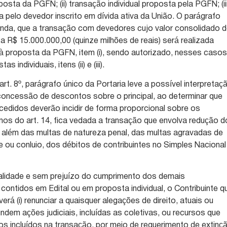
sta da PGFN; (ii) transação individual proposta pela PGFN; (iii
a pelo devedor inscrito em dívida ativa da União. O parágrafo
 ainda, que a transação com devedores cujo valor consolidado 
r a R$ 15.000.000,00 (quinze milhões de reais) será realizada
à proposta da PGFN, item (i), sendo autorizado, nesses casos
individuais, itens (ii) e (iii).
t. 8º, parágrafo único da Portaria leve a possível interpretaç
concessão de descontos sobre o principal, ao determinar que
edidos deverão incidir de forma proporcional sobre os
mos do art. 14, fica vedada a transação que envolva redução d
a, além das multas de natureza penal, das multas agravadas de
ou conluio, dos débitos de contribuintes no Simples Nacional
lidade e sem prejuízo do cumprimento dos demais
ontidos em Edital ou em proposta individual, o Contribuinte q
erá (i) renunciar a quaisquer alegações de direito, atuais ou
undem ações judiciais, incluídas as coletivas, ou recursos que
os incluídos na transação, por meio de requerimento de extinç