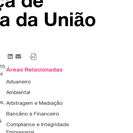
ça de
va da União
19,
Áreas Relacionadas
as
Aduaneiro
Ambiental
is,
Arbitragem e Mediação
Bancário e Financeiro
á
Compliance e Integridade
Empresarial