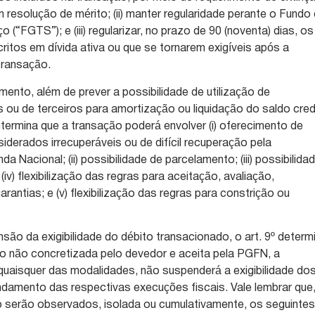
resolução de mérito; (ii) manter regularidade perante o Fundo
(“FGTS”); e (iii) regularizar, no prazo de 90 (noventa) dias, os
critos em dívida ativa ou que se tornarem exigíveis após a
transação.
ento, além de prever a possibilidade de utilização de
s ou de terceiros para amortização ou liquidação do saldo cre
etermina que a transação poderá envolver (i) oferecimento de
derados irrecuperáveis ou de difícil recuperação pela
 Nacional; (ii) possibilidade de parcelamento; (iii) possibilida
(iv) flexibilização das regras para aceitação, avaliação,
arantias; e (v) flexibilização das regras para constrição ou
são da exigibilidade do débito transacionado, o art. 9º determ
 não concretizada pelo devedor e aceita pela PGFN, a
uaisquer das modalidades, não suspenderá a exigibilidade do
andamento das respectivas execuções fiscais. Vale lembrar que
o serão observados, isolada ou cumulativamente, os seguinte