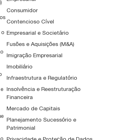
)
Consumidor
dos
Contencioso Cível
 o
Empresarial e Societário
Fusões e Aquisições (M&A)
ão
Imigração Empresarial
Imobiliário
o
Infraestrutura e Regulatório
Insolvência e Reestruturação
 e
Financeira
Mercado de Capitais
ue
Planejamento Sucessório e
Patrimonial
Privacidade e Proteção de Dados
ão