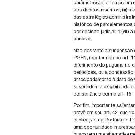
parâmetros: (i) o tempo em c
aos débitos inscritos; (iii) 
das estratégias administrativ
histórico de parcelamentos d
por decisão judicial; e (vii
passivo.
Não obstante a suspensão da
PGFN, nos termos do art. 1
diferimento do pagamento do
periódicas, ou a concessão 
antecipadamente à data de 
suspendem a exigibilidade d
consonância com o art. 151 
Por fim, importante salientar
prevê em seu art. 42, que fi
publicação da Portaria no D
uma oportunidade interessan
buscarem uma alternativa me