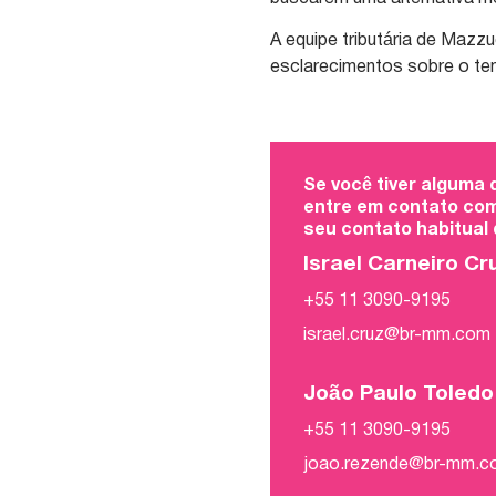
A equipe tributária de Mazz
esclarecimentos sobre o te
Se você tiver alguma
entre em contato com
seu contato habitual
Israel Carneiro Cr
+55 11 3090-9195
israel.cruz@br-mm.com
João Paulo Toled
+55 11 3090-9195
joao.rezende@br-mm.