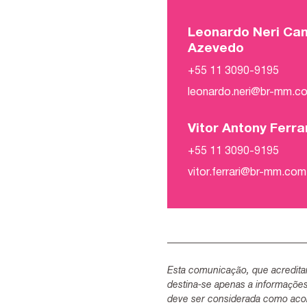
Leonardo Neri Ca
Azevedo
+55 11 3090-9195
leonardo.neri@br-mm.c
Vitor Antony Ferra
+55 11 3090-9195
vitor.ferrari@br-mm.com
Esta comunicação, que acredita
destina-se apenas a informaçõe
deve ser considerada como acon