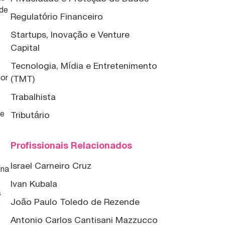
 de
Regulatório Financeiro
Startups, Inovação e Venture
Capital
Tecnologia, Mídia e Entretenimento
dor
(TMT)
Trabalhista
de
Tributário
Profissionais Relacionados
Israel Carneiro Cruz
ina
Ivan Kubala
s
João Paulo Toledo de Rezende
,
s
Antonio Carlos Cantisani Mazzucco