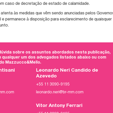
em caso de decretação de estado de calamidade.
tá atenta às medidas que vêm sendo anunciadas pelos Governo
al e permanece à disposição para esclarecimento de quaisquer
unto.
 dúvida sobre os assuntos abordados nesta publicação,
 qualquer um dos advogados listados abaixo ou com
 do Mazzucco&Mello.
ntisani
Leonardo Neri Candido de
Azevedo
+55 11 3090-9195
-mm.com
leonardo.neri@br-mm.com
Vitor Antony Ferrari