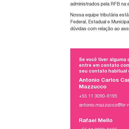
administrados pela RFB na 
Nossa equipe tributária es
Federal, Estadual e Municip
dúvidas com relação ao ass
Se você tiver alguma
entre em contato com
seu contato habitual
Antonio Carlos Ca
Mazzucco
+55 11 3090-9195
antonio.mazzucco@br
Rafael Mello