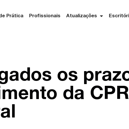
de Prática
Profissionais
Atualizações
Escritór
gados os praz
himento da CPR
al