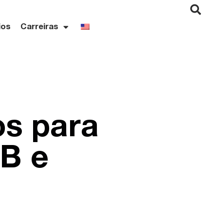
ios
Carreiras
os para
B e