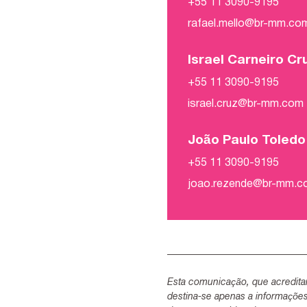
+55 11 3090-9195
rafael.mello@br-mm.co
Israel Carneiro Cr
+55 11 3090-9195
israel.cruz@br-mm.com
João Paulo Toled
+55 11 3090-9195
joao.rezende@br-mm.
Esta comunicação, que acredita
destina-se apenas a informaçõe