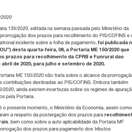
/2020
ia 139/2020, editada na semana passada pelo Ministério da
 prorrogação dos prazos para recolhimento do PIS/COFINS e 
patronal incidente sobre a folha de pagamento,
foi publicada 
“DOU”) desta quarta-feira, 08, a Portaria ME 150/2020 que
os prazos para recolhimento da CPRB e Funrural das
bril de 2020, para julho e setembro de 2020.
Portaria ME 150/2020 não trata sobre o alcance da prorrogaçã
às contribuições destinadas ao PIS/COFINS. Embora também
9/2020, ainda existem incertezas sobre os regimes de apuraç
 pela Portaria.
até o presente momento, o Ministério da Economia, assim como
aram a respeito da postergação dos prazos para
recolhimen
rais
, bem como sobre a auto aplicabilidade da Portaria MF
prorrogação dos prazos para pagamento dos tributos