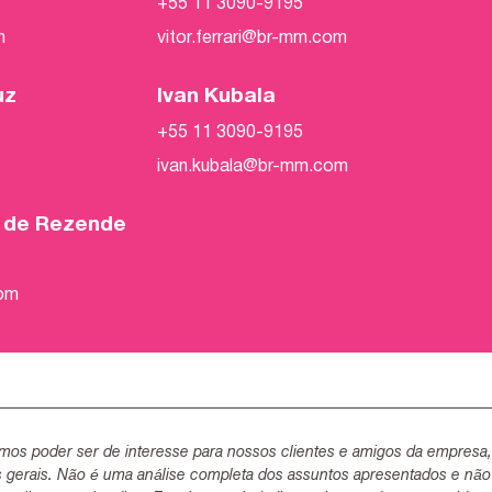
+55 11 3090-9195
m
vitor.ferrari@br-mm.com
uz
Ivan Kubala
+55 11 3090-9195
ivan.kubala@br-mm.com
o de Rezende
com
mos poder ser de interesse para nossos clientes e amigos da empresa
s gerais. Não é uma análise completa dos assuntos apresentados e não