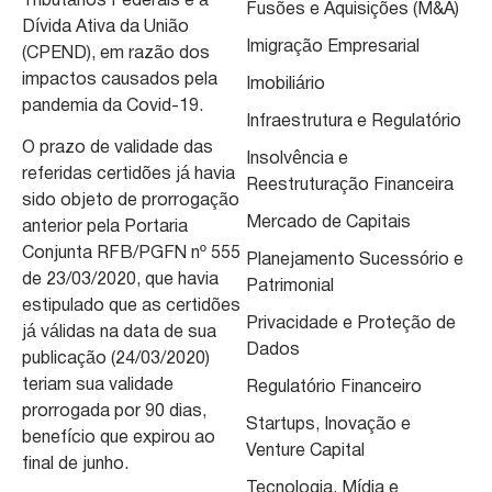
Tributários Federais e à
Fusões e Aquisições (M&A)
Dívida Ativa da União
Imigração Empresarial
(CPEND), em razão dos
impactos causados pela
Imobiliário
pandemia da Covid-19.
Infraestrutura e Regulatório
O prazo de validade das
Insolvência e
referidas certidões já havia
Reestruturação Financeira
sido objeto de prorrogação
Mercado de Capitais
anterior pela Portaria
Conjunta RFB/PGFN nº 555
Planejamento Sucessório e
de 23/03/2020, que havia
Patrimonial
estipulado que as certidões
Privacidade e Proteção de
já válidas na data de sua
Dados
publicação (24/03/2020)
teriam sua validade
Regulatório Financeiro
prorrogada por 90 dias,
Startups, Inovação e
benefício que expirou ao
Venture Capital
final de junho.
Tecnologia, Mídia e