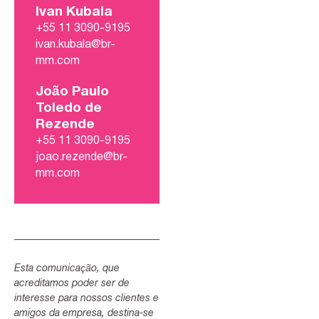
Ivan Kubala
+55 11 3090-9195
ivan.kubala@br-
mm.com
João Paulo
Toledo de
Rezende
+55 11 3090-9195
joao.rezende@br-
mm.com
Esta comunicação, que
acreditamos poder ser de
interesse para nossos clientes e
amigos da empresa, destina-se