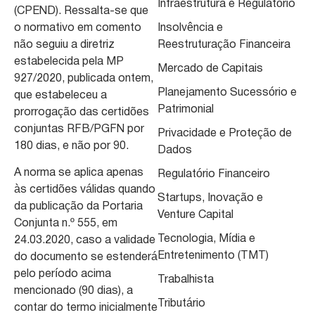
Infraestrutura e Regulatório
(CPEND). Ressalta-se que
o normativo em comento
Insolvência e
não seguiu a diretriz
Reestruturação Financeira
estabelecida pela MP
Mercado de Capitais
927/2020, publicada ontem,
Planejamento Sucessório e
que estabeleceu a
Patrimonial
prorrogação das certidões
conjuntas RFB/PGFN por
Privacidade e Proteção de
180 dias, e não por 90.
Dados
A norma se aplica apenas
Regulatório Financeiro
às certidões válidas quando
Startups, Inovação e
da publicação da Portaria
Venture Capital
Conjunta n.º 555, em
Tecnologia, Mídia e
24.03.2020, caso a validade
Entretenimento (TMT)
do documento se estenderá
pelo período acima
Trabalhista
mencionado (90 dias), a
Tributário
contar do termo inicialmente