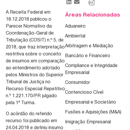
A Receita Federal em
Áreas Relacionadas
18.12.2018 publicou o
Parecer Normativo da
Aduaneiro
Coordenação-Geral de
Ambiental
Tributação (COSIT) n.º 5, de
Arbitragem e Mediação
2018, que traz interpretação
restritiva sobre o conceito
Bancário e Financeiro
de insumos em comparação
Compliance e Integridade
ao entendimento adotado
Empresarial
pelos Ministros do Superior
Tribunal de Justiça no
Consumidor
Recurso Especial Repetitivo
Contencioso Cível
n.º 1.221.170/PR julgado
Empresarial e Societário
pela 1ª Turma.
Fusões e Aquisições (M&A)
O acórdão do referido
recurso foi publicado em
Imigração Empresarial
24.04.2018 e definiu insumo