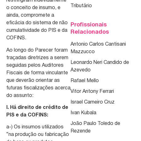
restringiram indevidamente
Tributário
o conceito de insumo, e
ainda, compromete a
eficácia do sistema de não
Profissionais
cumulatividade do PIS e da
Relacionados
COFINS.
Antonio Carlos Cantisani
Ao longo do Parecer foram
Mazzucco
traçadas diretrizes a serem
Leonardo Neri Candido de
seguidas pelos Auditores
Azevedo
Fiscais de forma vinculante
que deverão orientar as
Rafael Mello
futuras fiscalizações acerca
Vitor Antony Ferrari
do assunto:
Israel Carneiro Cruz
I. Há direito de crédito de
Ivan Kubala
PIS e da COFINS:
João Paulo Toledo de
a-) Os insumos utilizados
Rezende
“na produção ou fabricação