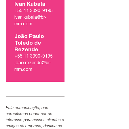
Ivan Kubala
+55 11 3090-9195
ivan.kubala@br-
mm.com
João Paulo
Toledo de
Rezende
+55 11 3090-9195
joao.rezende@br-
mm.com
Esta comunicação, que
acreditamos poder ser de
interesse para nossos clientes e
amigos da empresa, destina-se