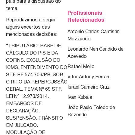
país para a discussão do
tema.
Profissionais
Relacionados
Reproduzimos a seguir
alguns excertos das
Antonio Carlos Cantisani
mencionadas decisões:
Mazzucco
“TRIBUTÁRIO. BASE DE
Leonardo Neri Candido de
CÁLCULO DO PIS E DA
Azevedo
COFINS. EXCLUSÃO DO
Rafael Mello
ICMS. ENTENDIMENTO DO
STF. RE 574.706/PR, SOB
Vitor Antony Ferrari
O RITO DA REPERCUSSÃO
Israel Carneiro Cruz
GERAL. TEMA Nº 69 STF.
LEI Nº 12.973/2014.
Ivan Kubala
EMBARGOS DE
João Paulo Toledo de
DECLARAÇÃO.
Rezende
SUSPENSÃO. TRÂNSITO
EM JULGADO.
MODULAÇÃO DE