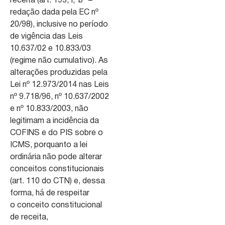
receita (art. 195, I,”b” –
redação dada pela EC nº
20/98), inclusive no período
de vigência das Leis
10.637/02 e 10.833/03
(regime não cumulativo). As
alterações produzidas pela
Lei nº 12.973/2014 nas Leis
nº 9.718/96, nº 10.637/2002
e nº 10.833/2003, não
legitimam a incidência da
COFINS e do PIS sobre o
ICMS, porquanto a lei
ordinária não pode alterar
conceitos constitucionais
(art. 110 do CTN) e, dessa
forma, há de respeitar
o conceito constitucional
de receita,