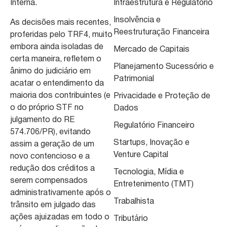
Interna.
Infraestrutura e Regulatório
Insolvência e
As decisões mais recentes,
Reestruturação Financeira
proferidas pelo TRF4, muito
embora ainda isoladas de
Mercado de Capitais
certa maneira, refletem o
Planejamento Sucessório e
ânimo do judiciário em
Patrimonial
acatar o entendimento da
maioria dos contribuintes (e
Privacidade e Proteção de
o do próprio STF no
Dados
julgamento do RE
Regulatório Financeiro
574.706/PR), evitando
Startups, Inovação e
assim a geração de um
Venture Capital
novo contencioso e a
redução dos créditos a
Tecnologia, Mídia e
serem compensados
Entretenimento (TMT)
administrativamente após o
Trabalhista
trânsito em julgado das
ações ajuizadas em todo o
Tributário